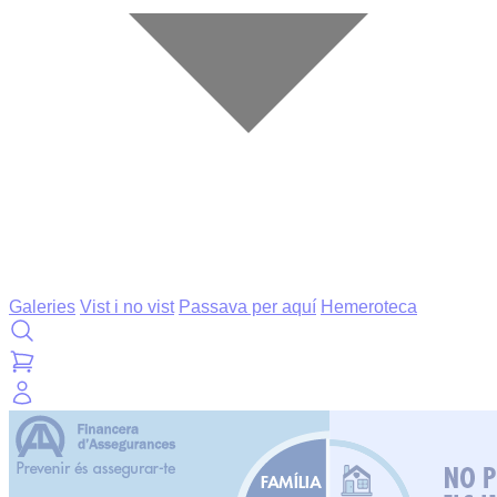
Galeries
Vist i no vist
Passava per aquí
Hemeroteca