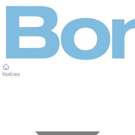
Panell de gestió de galetes
Notícies