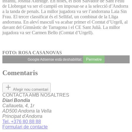
infantil, Joshua Aldridge. En noies, el Bon Salvador de Sant Feliu
de Llobregat va ser el campió en imposar-se a la selecció d’Andorra
a la tanda de penals. La millor jugadora va ser l’andorrana Laia Sin
Frau. El tercer classificat és el Sellifaf, un combinat de la Lliga
andorrana. En aleví masculí va acabar primer el Comtat d’Urgell, al
davant del Gimnàstic de Tarragona i el CE Sant Julià. La millor
jugadora va ser Carmen Bello (Comtat d’Urgell).
FOTO: ROSA CASANOVAS
Permetre
Google Adsense està deshabilitat.
Comentaris
Afegir nou comentari
CONTACTA AMB NOSALTRES
Diari Bondia
Callaueta, 4, 1r
AD500 Andorra la Vella
Principat d'Andorra
Tel. +376 80 88 88
Formulari de contacte