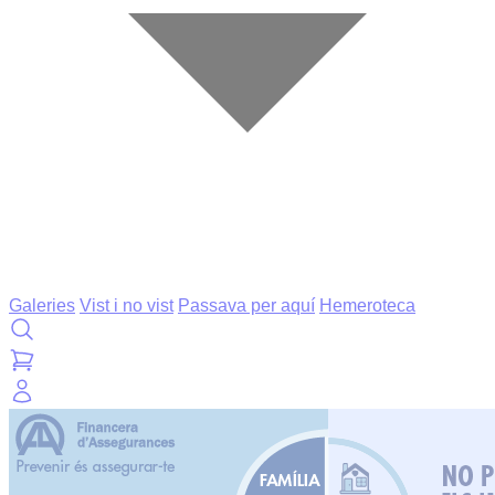
Galeries
Vist i no vist
Passava per aquí
Hemeroteca