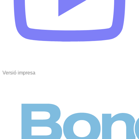
Versió impresa