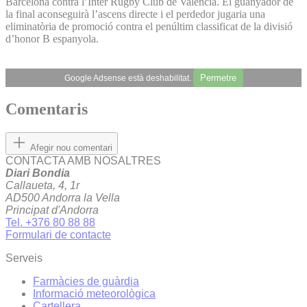
Barcelona contra l’Inter Rugby Club de València. El guanyador de
la final aconseguirà l’ascens directe i el perdedor jugaria una
eliminatòria de promoció contra el penúltim classificat de la divisió
d’honor B espanyola.
Permetre
Google Adsense està deshabilitat.
Comentaris
Afegir nou comentari
CONTACTA AMB NOSALTRES
Diari Bondia
Callaueta, 4, 1r
AD500 Andorra la Vella
Principat d'Andorra
Tel. +376 80 88 88
Formulari de contacte
Serveis
Farmàcies de guàrdia
Informació meteorològica
Cartellera