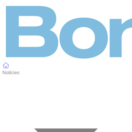
Panell de gestió de galetes
Notícies