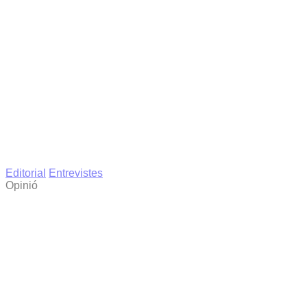
Editorial
Entrevistes
Opinió