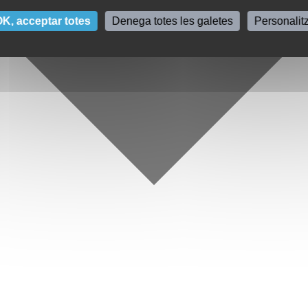
K, acceptar totes
Denega totes les galetes
Personalit