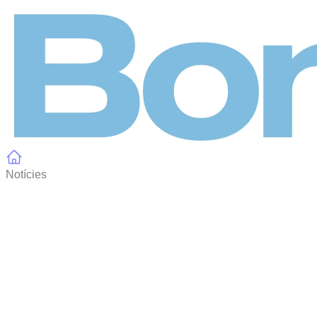
Panell de gestió de galetes
Notícies