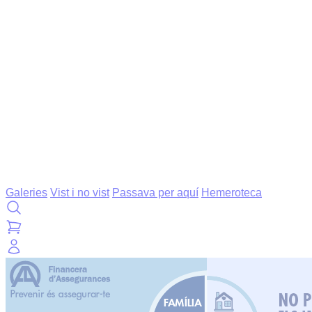
Galeries
Vist i no vist
Passava per aquí
Hemeroteca