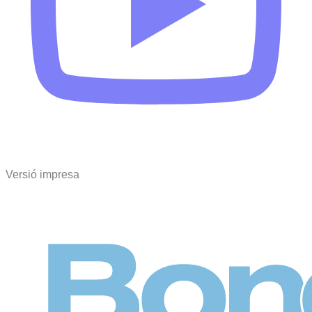
Versió impresa