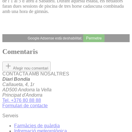
de l’1 al 5 d’abril a Sabadell. Durant aquesta estada, els nedadors
faran dues sessions de piscina de tres horse cadascuna combinada
amb una hora de gimnàs.
Permetre
Google Adsense està deshabilitat.
Comentaris
Afegir nou comentari
CONTACTA AMB NOSALTRES
Diari Bondia
Callaueta, 4, 1r
AD500 Andorra la Vella
Principat d'Andorra
Tel. +376 80 88 88
Formulari de contacte
Serveis
Farmàcies de guàrdia
Informació meteorològica