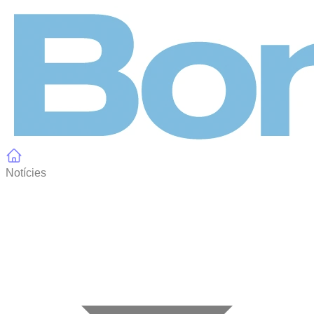
Panell de gestió de galetes
Notícies