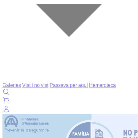
Galeries
Vist i no vist
Passava per aquí
Hemeroteca