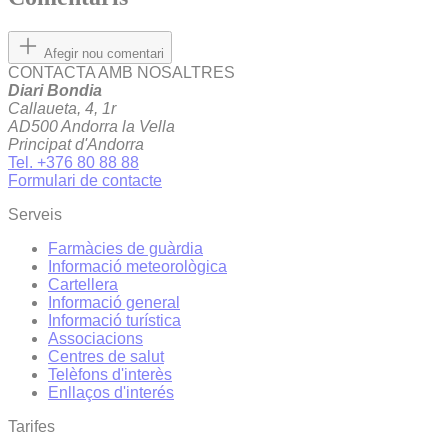
Afegir nou comentari
CONTACTA AMB NOSALTRES
Diari Bondia
Callaueta, 4, 1r
AD500 Andorra la Vella
Principat d'Andorra
Tel. +376 80 88 88
Formulari de contacte
Serveis
Farmàcies de guàrdia
Informació meteorològica
Cartellera
Informació general
Informació turística
Associacions
Centres de salut
Telèfons d'interès
Enllaços d'interés
Tarifes