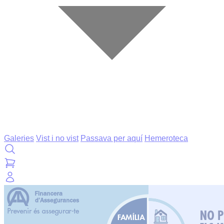
Galeries
Vist i no vist
Passava per aquí
Hemeroteca