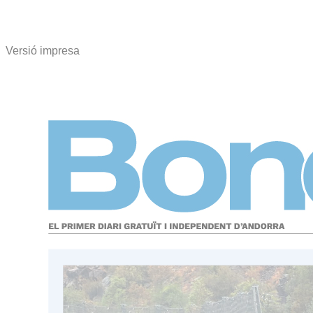
Versió impresa