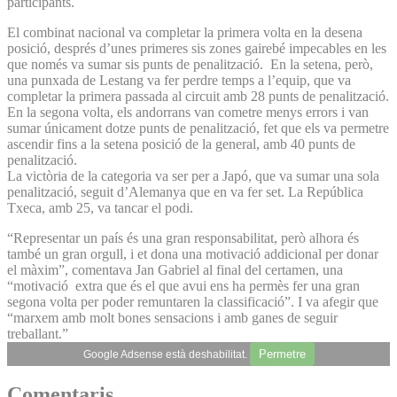
participants.
El combinat nacional va completar la primera volta en la desena
posició, després d’unes primeres sis zones gairebé impecables en les
que només va sumar sis punts de penalització. En la setena, però,
una punxada de Lestang va fer perdre temps a l’equip, que va
completar la primera passada al circuit amb 28 punts de penalització.
En la segona volta, els andorrans van cometre menys errors i van
sumar únicament dotze punts de penalització, fet que els va permetre
ascendir fins a la setena posició de la general, amb 40 punts de
penalització.
La victòria de la categoria va ser per a Japó, que va sumar una sola
penalització, seguit d’Alemanya que en va fer set. La República
Txeca, amb 25, va tancar el podi.
“Representar un país és una gran responsabilitat, però alhora és
també un gran orgull, i et dona una motivació addicional per donar
el màxim”, comentava Jan Gabriel al final del certamen, una
“motivació extra que és el que avui ens ha permès fer una gran
segona volta per poder remuntaren la classificació”. I va afegir que
“marxem amb molt bones sensacions i amb ganes de seguir
treballant.”
Permetre
Google Adsense està deshabilitat.
Comentaris