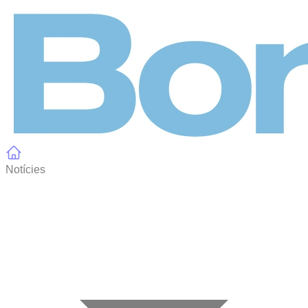
Panell de gestió de galetes
Notícies