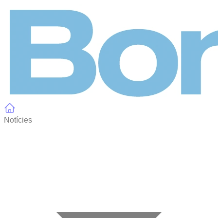
Panell de gestió de galetes
Notícies