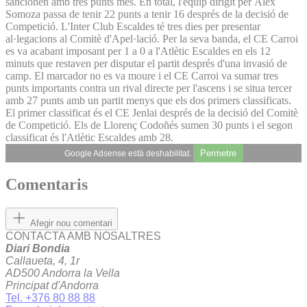
sancionen amb tres punts més. En total, l'equip dirigit per Àlex
Somoza passa de tenir 22 punts a tenir 16 després de la decisió de
Competició. L'Inter Club Escaldes té tres dies per presentar
al·legacions al Comitè d'Apel·lació. Per la seva banda, el CE Carroi
es va acabant imposant per 1 a 0 a l'Atlètic Escaldes en els 12
minuts que restaven per disputar el partit després d'una invasió de
camp. El marcador no es va moure i el CE Carroi va sumar tres
punts importants contra un rival directe per l'ascens i se situa tercer
amb 27 punts amb un partit menys que els dos primers classificats.
El primer classificat és el CE Jenlai després de la decisió del Comitè
de Competició. Els de Llorenç Codoñés sumen 30 punts i el segon
classificat és l'Atlètic Escaldes amb 28.
Permetre
Google Adsense està deshabilitat.
Comentaris
Afegir nou comentari
CONTACTA AMB NOSALTRES
Diari Bondia
Callaueta, 4, 1r
AD500 Andorra la Vella
Principat d'Andorra
Tel. +376 80 88 88