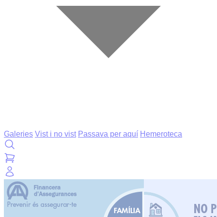
Galeries
Vist i no vist
Passava per aquí
Hemeroteca