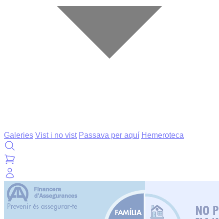
Galeries
Vist i no vist
Passava per aquí
Hemeroteca