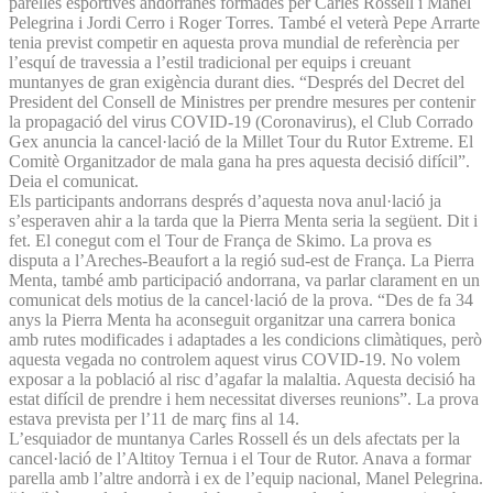
parelles esportives andorranes formades per Carles Rossell i Manel
Pelegrina i Jordi Cerro i Roger Torres. També el veterà Pepe Arrarte
tenia previst competir en aquesta prova mundial de referència per
l’esquí de travessia a l’estil tradicional per equips i creuant
muntanyes de gran exigència durant dies. “Després del Decret del
President del Consell de Ministres per prendre mesures per contenir
la propagació del virus COVID-19 (Coronavirus), el Club Corrado
Gex anuncia la cancel·lació de la Millet Tour du Rutor Extreme. El
Comitè Organitzador de mala gana ha pres aquesta decisió difícil”.
Deia el comunicat.
Els participants andorrans després d’aquesta nova anul·lació ja
s’esperaven ahir a la tarda que la Pierra Menta seria la següent. Dit i
fet. El conegut com el Tour de França de Skimo. La prova es
disputa a l’Areches-Beaufort a la regió sud-est de França. La Pierra
Menta, també amb participació andorrana, va parlar clarament en un
comunicat dels motius de la cancel·lació de la prova. “Des de fa 34
anys la Pierra Menta ha aconseguit organitzar una carrera bonica
amb rutes modificades i adaptades a les condicions climàtiques, però
aquesta vegada no controlem aquest virus COVID-19. No volem
exposar a la població al risc d’agafar la malaltia. Aquesta decisió ha
estat difícil de prendre i hem necessitat diverses reunions”. La prova
estava prevista per l’11 de març fins al 14.
L’esquiador de muntanya Carles Rossell és un dels afectats per la
cancel·lació de l’Altitoy Ternua i el Tour de Rutor. Anava a formar
parella amb l’altre andorrà i ex de l’equip nacional, Manel Pelegrina.