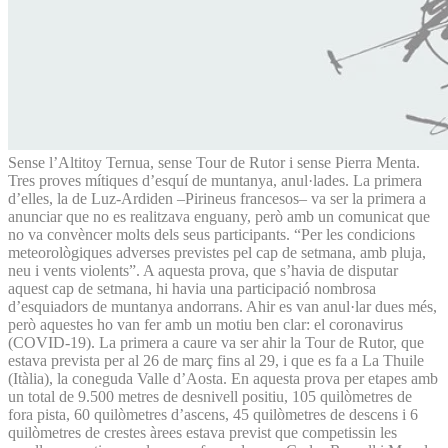
Sense l’Altitoy Ternua, sense Tour de Rutor i sense Pierra Menta.
Tres proves mítiques d’esquí de muntanya, anul·lades. La primera
d’elles, la de Luz-Ardiden –Pirineus francesos– va ser la primera a
anunciar que no es realitzava enguany, però amb un comunicat que
no va convèncer molts dels seus participants. “Per les condicions
meteorològiques adverses previstes pel cap de setmana, amb pluja,
neu i vents violents”. A aquesta prova, que s’havia de disputar
aquest cap de setmana, hi havia una participació nombrosa
d’esquiadors de muntanya andorrans. Ahir es van anul·lar dues més,
però aquestes ho van fer amb un motiu ben clar: el coronavirus
(COVID-19). La primera a caure va ser ahir la Tour de Rutor, que
estava prevista per al 26 de març fins al 29, i que es fa a La Thuile
(Itàlia), la coneguda Valle d’Aosta. En aquesta prova per etapes amb
un total de 9.500 metres de desnivell positiu, 105 quilòmetres de
fora pista, 60 quilòmetres d’ascens, 45 quilòmetres de descens i 6
quilòmetres de crestes àrees estava previst que competissin les