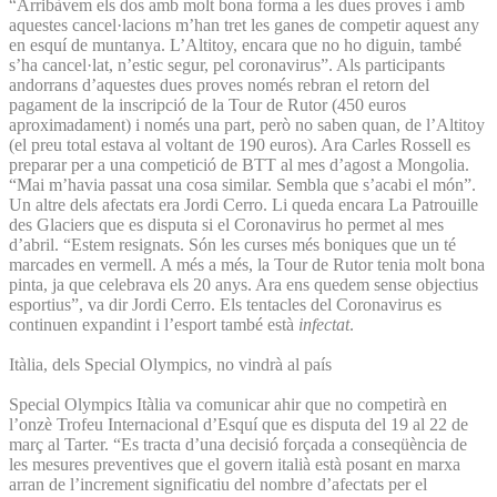
“Arribàvem els dos amb molt bona forma a les dues proves i amb
aquestes cancel·lacions m’han tret les ganes de competir aquest any
en esquí de muntanya. L’Altitoy, encara que no ho diguin, també
s’ha cancel·lat, n’estic segur, pel coronavirus”. Als participants
andorrans d’aquestes dues proves només rebran el retorn del
pagament de la inscripció de la Tour de Rutor (450 euros
aproximadament) i només una part, però no saben quan, de l’Altitoy
(el preu total estava al voltant de 190 euros). Ara Carles Rossell es
preparar per a una competició de BTT al mes d’agost a Mongolia.
“Mai m’havia passat una cosa similar. Sembla que s’acabi el món”.
Un altre dels afectats era Jordi Cerro. Li queda encara La Patrouille
des Glaciers que es disputa si el Coronavirus ho permet al mes
d’abril. “Estem resignats. Són les curses més boniques que un té
marcades en vermell. A més a més, la Tour de Rutor tenia molt bona
pinta, ja que celebrava els 20 anys. Ara ens quedem sense objectius
esportius”, va dir Jordi Cerro. Els tentacles del Coronavirus es
continuen expandint i l’esport també està
infectat
.
Itàlia, dels Special Olympics, no vindrà al país
Special Olympics Itàlia va comunicar ahir que no competirà en
l’onzè Trofeu Internacional d’Esquí que es disputa del 19 al 22 de
març al Tarter. “Es tracta d’una decisió forçada a conseqüència de
les mesures preventives que el govern italià està posant en marxa
arran de l’increment significatiu del nombre d’afectats per el