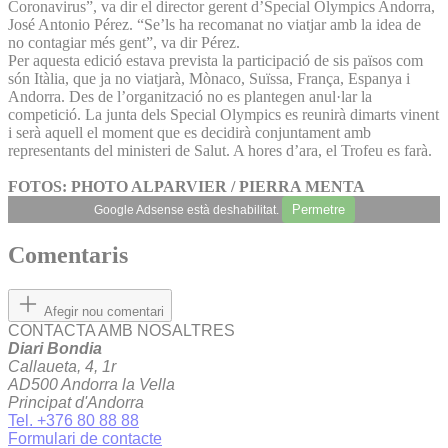
Coronavirus”, va dir el director gerent d’Special Olympics Andorra,
José Antonio Pérez. “Se’ls ha recomanat no viatjar amb la idea de
no contagiar més gent”, va dir Pérez.
Per aquesta edició estava prevista la participació de sis països com
són Itàlia, que ja no viatjarà, Mònaco, Suïssa, França, Espanya i
Andorra. Des de l’organització no es plantegen anul·lar la
competició. La junta dels Special Olympics es reunirà dimarts vinent
i serà aquell el moment que es decidirà conjuntament amb
representants del ministeri de Salut. A hores d’ara, el Trofeu es farà.
FOTOS: PHOTO ALPARVIER / PIERRA MENTA
Permetre
Google Adsense està deshabilitat.
Comentaris
Afegir nou comentari
CONTACTA AMB NOSALTRES
Diari Bondia
Callaueta, 4, 1r
AD500 Andorra la Vella
Principat d'Andorra
Tel. +376 80 88 88
Formulari de contacte