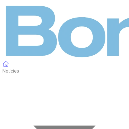
Panell de gestió de galetes
Notícies