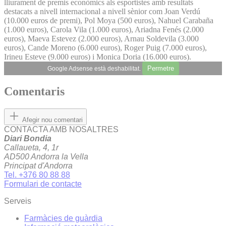
lliurament de premis econòmics als esportistes amb resultats
destacats a nivell internacional a nivell sènior com Joan Verdú
(10.000 euros de premi), Pol Moya (500 euros), Nahuel Carabaña
(1.000 euros), Carola Vila (1.000 euros), Ariadna Fenés (2.000
euros), Maeva Estevez (2.000 euros), Arnau Soldevila (3.000
euros), Cande Moreno (6.000 euros), Roger Puig (7.000 euros),
Irineu Esteve (9.000 euros) i Monica Doria (16.000 euros).
Permetre
Google Adsense està deshabilitat.
Comentaris
Afegir nou comentari
CONTACTA AMB NOSALTRES
Diari Bondia
Callaueta, 4, 1r
AD500 Andorra la Vella
Principat d'Andorra
Tel. +376 80 88 88
Formulari de contacte
Serveis
Farmàcies de guàrdia