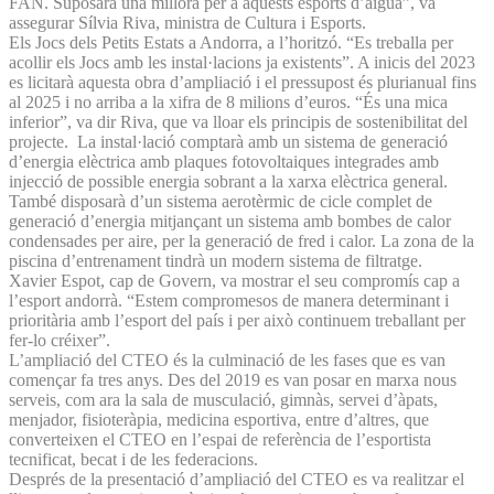
FAN. Suposarà una millora per a aquests esports d’aigua”, va
assegurar Sílvia Riva, ministra de Cultura i Esports.
Els Jocs dels Petits Estats a Andorra, a l’horitzó. “Es treballa per
acollir els Jocs amb les instal·lacions ja existents”. A inicis del 2023
es licitarà aquesta obra d’ampliació i el pressupost és plurianual fins
al 2025 i no arriba a la xifra de 8 milions d’euros. “És una mica
inferior”, va dir Riva, que va lloar els principis de sostenibilitat del
projecte. La instal·lació comptarà amb un sistema de generació
d’energia elèctrica amb plaques fotovoltaiques integrades amb
injecció de possible energia sobrant a la xarxa elèctrica general.
També disposarà d’un sistema aerotèrmic de cicle complet de
generació d’energia mitjançant un sistema amb bombes de calor
condensades per aire, per la generació de fred i calor. La zona de la
piscina d’entrenament tindrà un modern sistema de filtratge.
Xavier Espot, cap de Govern, va mostrar el seu compromís cap a
l’esport andorrà. “Estem compromesos de manera determinant i
prioritària amb l’esport del país i per això continuem treballant per
fer-lo créixer”.
L’ampliació del CTEO és la culminació de les fases que es van
començar fa tres anys. Des del 2019 es van posar en marxa nous
serveis, com ara la sala de musculació, gimnàs, servei d’àpats,
menjador, fisioteràpia, medicina esportiva, entre d’altres, que
converteixen el CTEO en l’espai de referència de l’esportista
tecnificat, becat i de les federacions.
Després de la presentació d’ampliació del CTEO es va realitzar el