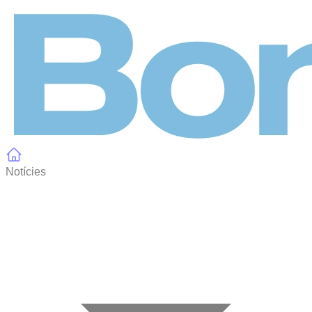
Panell de gestió de galetes
Notícies