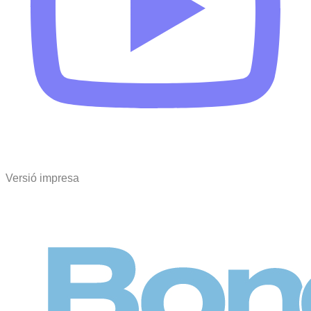
Versió impresa