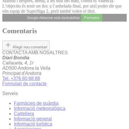
Madrid i després, demà, a les nou del matí, contra el València.
L’objectiu és tenir un lloc a l’anhelada final, per així poder dir que
són equip de Superlliga 2, però també volen el títol.
Permetre
Google Adsense està deshabilitat.
Comentaris
Afegir nou comentari
CONTACTA AMB NOSALTRES
Diari Bondia
Callaueta, 4, 1r
AD500 Andorra la Vella
Principat d'Andorra
Tel. +376 80 88 88
Formulari de contacte
Serveis
Farmàcies de guàrdia
Informació meteorològica
Cartellera
Informació general
Informació turística