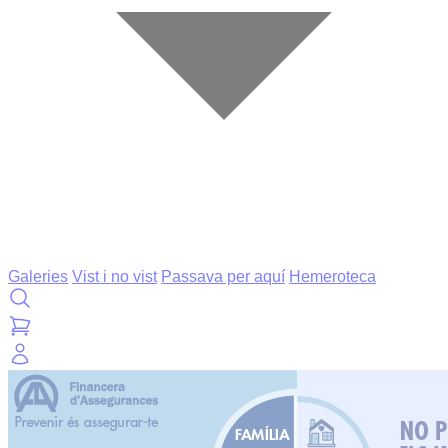
Galeries
Vist i no vist
Passava per aquí
Hemeroteca