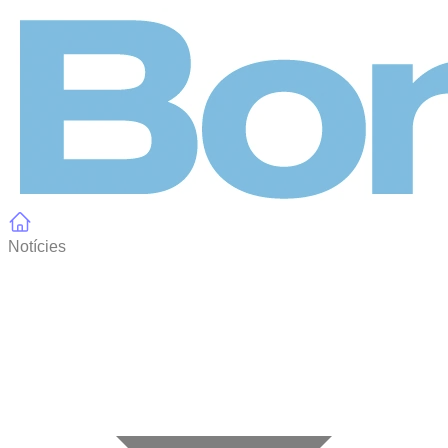
Panell de gestió de galetes
Notícies