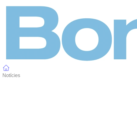
Panell de gestió de galetes
Notícies