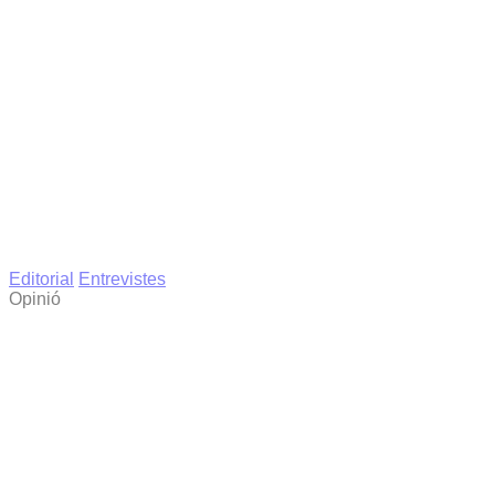
Editorial
Entrevistes
Opinió