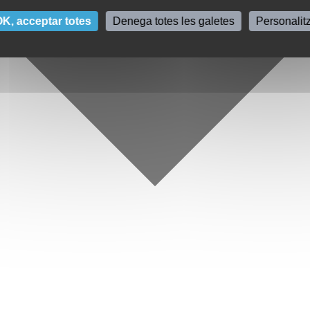
K, acceptar totes
Denega totes les galetes
Personalit