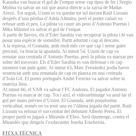
Karanka van buscar el gol de l’empat sense cap tipus de fre i Sergio
Molina va salvar un xut que anava directe a la xarxa de Matías
Arezo. Tot seguit, Uzuni es va quedar tot sol davant Raúl Lizoain
després d’una pèrdua d’Adrià Altimira, però el porter canari va
refusar amb el peu. La pilota va caure als peus d’Antonio Puertas i
Mika Mármol va salvar el gol de l’empat.
A partir de llavors, els d’Eder Sarabia van recuperar la pilota i hi van
posar una espècie de somnífer. Partit adormit i cap al descans.
A la represa, el Granada, amb molt més cor que cap i sense gaire
precisió, va buscar la igualada. Al minut 54, Uzuni de cap va
rematar una centrada d’Antonio Puertas, però la pilota va marxar per
sobre del travesser. Els d’Eder Sarabia es van defensar i en cap
moment van patir gaire. Al minut 63, Marc Fernández podia haver
sentenciat amb una rematada de cap en planxa en una centrada
d’Iván Gil. El porter portuguès André Ferreira va salvar sobre la
mateixa línia.
Al minut 66, el VAR va salvar l’FC Andorra. El jugador Antonio
Puertas va marcar de cap. Tot i així, el videoarbitratge va anul·lar el
gol per mans prèvies d’Uzuni. El Granada, amb poquíssima
verticalitat, només en va tenir una en l’última jugada del partit. Raúl
Lizoain va refusar el xut centrat del debutant Alberto Perea. El
proper partit es jugarà a Miranda d’Ebro. Serà diumenge, contra el
Mirandés que dirigeix l’exdavanter Joseba Etxeberria.
FITXA TÈCNICA