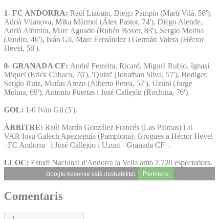
1- FC ANDORRA:
Raúl Lizoain, Diego Pampín (Martí Vilà, 58'),
Adrià Vilanova, Mika Mármol (Álex Pastor, 74'), Diego Alende,
Adrià Altimira, Marc Aguado (Rubén Bover, 83'), Sergio Molina
(Jandro, 46'), Iván Gil, Marc Fernández i Germán Valera (Héctor
Hevel, 58').
0- GRANADA CF:
André Ferreira, Ricard, Miguel Rubio, Ignasi
Miquel (Erick Cabaco, 76'), 'Quini' (Jonathan Silva, 57'), Bodiger,
Sergio Ruiz, Matías Arezo (Alberto Perea, 57'), Uzuni (Jorge
Molina, 69'), Antonio Puertas i José Callejón (Rochina, 76').
GOL:
1-0 Iván Gil (5').
ÀRBITRE:
Raúl Martín González Francés (Las Palmas) i al
VAR Iosu Galech Apezteguía (Pamplona). Grogues a Héctor Hevel
–FC Andorra– i José Callejón i Uzuni –Granada CF–.
LLOC:
Estadi Nacional d'Andorra la Vella amb 2.720 espectadors.
Permetre
Google Adsense està deshabilitat.
Comentaris