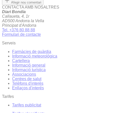
Afegir nou comentari
CONTACTA AMB NOSALTRES
Diari Bondia
Callaueta, 4, 1r
AD500 Andorra la Vella
Principat d'Andorra
Tel. +376 80 88 88
Formulari de contacte
Serveis
Farmàcies de guàrdia
Informació meteorològica
Cartellera
Informació general
Informació turística
Associacions
Centres de salut
Telèfons d'interès
Enllaços d'interés
Tarifes
Tarifes publicitat