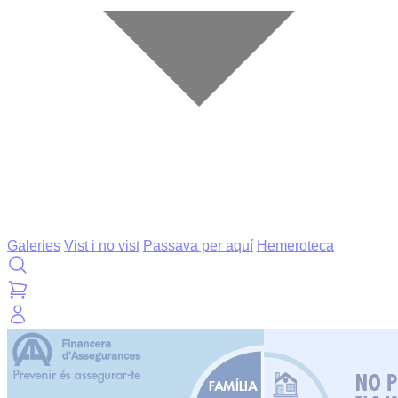
Galeries
Vist i no vist
Passava per aquí
Hemeroteca