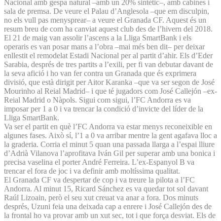
Nacional amb gespa natural –amb un 20% sintètic–, amb cabines i
sala de premsa. De veure el Palau d’Anglesola –que em disculpin,
no els vull pas menysprear– a veure el Granada CF. Aquest és un
resum breu de com ha canviat aquest club des de l’hivern del 2018.
El 21 de maig van assolir l’ascens a la Lliga SmartBank i els
operaris es van posar mans a l’obra –mai més ben dit– per deixar
enllestit el remodelat Estadi Nacional per al partit d’ahir. Els d’Eder
Sarabia, després de tres partits a l’exili, per fi van debutar davant de
la seva afició i ho van fer contra un Granada que és exprimera
divisió, que està dirigit per Aitor Karanka –que va ser segon de José
Mourinho al Reial Madrid– i que té jugadors com José Callejón –ex-
Reial Madrid o Nàpols. Sigui com sigui, l’FC Andorra es va
imposar per 1 a 0 i va trencar la condició d’invicte del líder de la
Lliga SmartBank.
Va ser el partit en què l’FC Andorra va estar menys reconeixible en
algunes fases. Això sí, l’1 a 0 va arribar mentre la gent agafava lloc a
la graderia. Corria el minut 5 quan una passada llarga a l’espai lliure
d’Adrià Vilanova l’aprofitava Iván Gil per superar amb una bonica i
precisa vaselina el porter André Ferreira. L’ex-Espanyol B va
trencar el fora de joc i va definir amb moltíssima qualitat.
El Granada CF va despertar de cop i va treure la pilota a l’FC
Andorra. Al minut 15, Ricard Sánchez es va quedar tot sol davant
Raúl Lizoain, però el seu xut creuat va anar a fora. Dos minuts
després, Uzuni feia una deixada cap a enrere i José Callejón des de
la frontal ho va provar amb un xut sec, tot i que força desviat. Els de