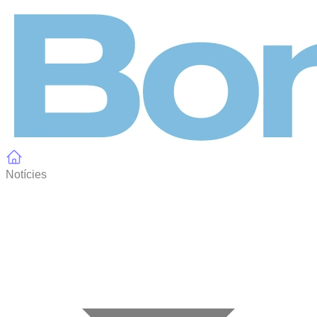
Panell de gestió de galetes
Notícies