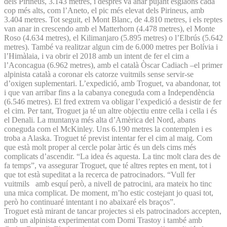
dels Pirineus, 3.143 metres, i després va anar pujant esglaons cada
cop més alts, com l’Aneto, el pic més elevat dels Pirineus, amb
3.404 metres. Tot seguit, el Mont Blanc, de 4.810 metres, i els reptes
van anar in crescendo amb el Matterhorn (4.478 metres), el Monte
Roso (4.634 metres), el Kilimanjaro (5.895 metres) o l’Elbrús (5.642
metres). També va realitzar algun cim de 6.000 metres per Bolívia i
l’Himàlaia, i va obrir el 2018 amb un intent de fer el cim a
l’Aconcagua (6.962 metres), amb el català Òscar Cadiach –el primer
alpinista català a coronar els catorze vuitmils sense servir-se
d’oxigen suplementari. L’expedició, amb Troguet, va abandonar, tot
i que van arribar fins a la cabanya coneguda com a Independència
(6.546 metres). El fred extrem va obligar l’expedició a desistir de fer
el cim. Per tant, Troguet ja té un altre objectiu entre cella i cella i és
el Denali. La muntanya més alta d’Amèrica del Nord, abans
coneguda com el McKinley. Uns 6.190 metres la contemplen i es
troba a Alaska. Troguet té previst intentar fer el cim al maig. Com
que està molt proper al cercle polar àrtic és un dels cims més
complicats d’ascendir. “La idea és aquesta. La tinc molt clara des de
fa temps”, va assegurar Troguet, que té altres reptes en ment, tot i
que tot està supeditat a la recerca de patrocinadors. “Vull fer
vuitmils amb esquí però, a nivell de patrocini, ara mateix ho tinc
una mica complicat. De moment, m’ho estic costejant jo quasi tot,
però ho continuaré intentant i no abaixaré els braços”.
Troguet està mirant de tancar projectes si els patrocinadors accepten,
amb un alpinista experimentat com Domi Trastoy i també amb