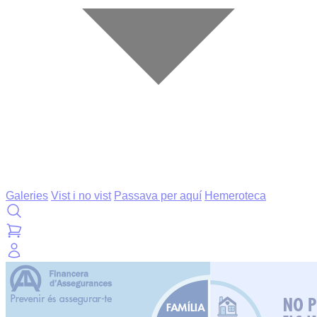
Galeries
Vist i no vist
Passava per aquí
Hemeroteca