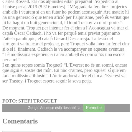
Carles Rossell. Els dos alpinistes estan preparant l’expedició al
Lhotse per al 2019 (8.516 metres). “M’agradaria fer altres projectes
amb ells i veurem si en un futur ho podem aconseguir. Ara mateix hi
ha una generació que tenen afició per l’alpinisme, però és veritat que
hi ha hagut un buit generacional, i Domi Trastoy va obrir portes”.
De moment, Troguet per intentar fer el cim a l’Aconcagua va triar el
català Òscar Cadiach, i ho va fer perquè tenia previst pujar amb
l’atleta paralímpic, el català Gerard Descarrega. La lesió del
tarragoní va trencar el projecte, però Troguet volia intentar fer el cim
sí o sí i, finalment, Cadiach la va acompanyar en aquesta aventura.
“Té moltíssima experiència i anar amb ell és com si fos una escola
per a mi”.
I en quins reptes somia Troguet? “L’Everest no és un somni, encara
que sigui el sostre del món. En tinc d’altres, però aquest sí que em
faria moltíssima il·lusió”. L’únic andorrà a fer el cim a l’Everest va
ser Trastoy, i Troguet espera seguir la seva petja.
FOTO: STEFI TROGUET
Permetre
Google Adsense està deshabilitat.
Comentaris