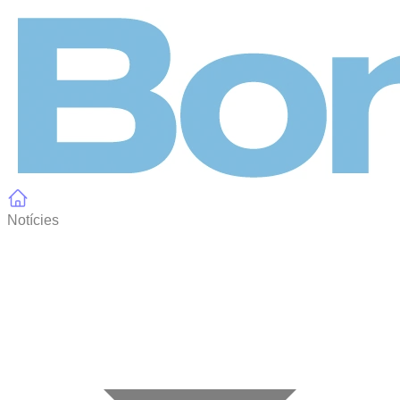
Panell de gestió de galetes
Notícies