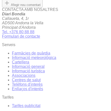
Afegir nou comentari
CONTACTA AMB NOSALTRES
Diari Bondia
Callaueta, 4, 1r
AD500 Andorra la Vella
Principat d'Andorra
Tel. +376 80 88 88
Formulari de contacte
Serveis
Farmàcies de guàrdia
Informació meteorològica
Cartellera
Informació general
Informació turística
Associacions
Centres de salut
Telèfons d'interès
Enllaços d'interés
Tarifes
Tarifes publicitat