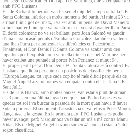
nou segon classificat, el Tic Tapa UE Sant Julià, que va empatar a 0
amb l’FC Lusitans.
Els de Richard Imbernón van fer seu el mig del camp contra la UE
Santa Coloma, inferior en molts moments del partit. Al minut 23 va
arribar l’únic gol del matx, i va ser amb un penal de David Maneiro
sobre Juanfer Laín, que va transformar el veterà davanter Iban Parra.
El derbi colomenc no va ser brillant, però Joan Salomó va gaudir
d’una clara ocasió per als d’Emiliano González i també en va tenir
una Iban Parra per augmentar les diferències en l’electrònic.
Finalment, el Don Denis FC Santa Coloma va acabar amb deu
jugadors per l’expulsió amb vermella directa de Joel Martínez per
haver etzibat una puntada al porter Iván Perianez al minut 94.
El proper partit per al Don Denis FC Santa Coloma serà contra l’FC
Lusitans, que lluita per entrar en posicions de classificació per a
l’Europa League, tot i que cada cop ho té més difícil perquè els de
Miguel Ángel Lozano només van empatar contra el Tic Tapa UE
Sant Julià.
Els de Luis Blanco, amb moltes baixes, van estar a punt de sumar
els 3 punts en una última jugada en què Joao Pedro Lopes es va
quedar tot sol i va buscar la passada de la mort quan havia d’haver
xutat a porteria. El seu intent d’assistència el va refusar Peter Muñoz
llançant-se a la gespa. En la primera part, l’FC Lusitans es podia
haver avançat, però Marquinhos va fallar un mà a mà contra Manu
Vidal. Els de Miguel Ángel Lozano sumen 41 punts i estan a 5 del
segon classificat.