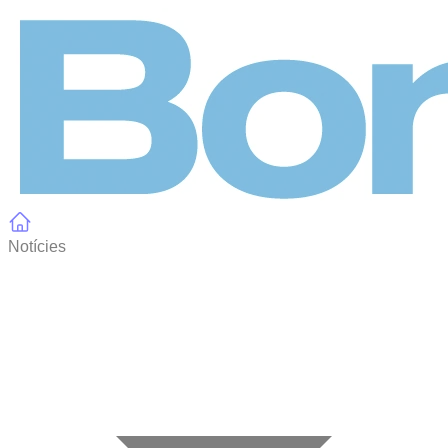
Panell de gestió de galetes
Notícies