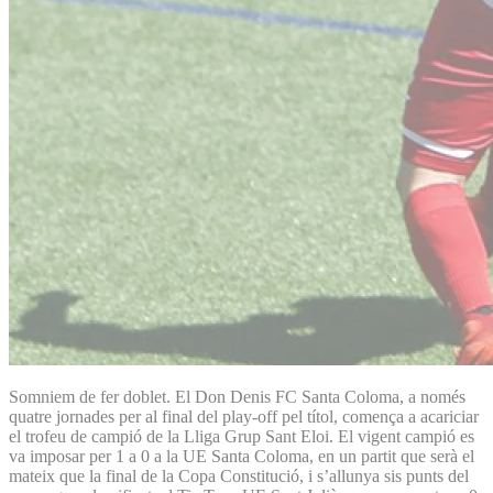
Somniem de fer doblet. El Don Denis FC Santa Coloma, a només
quatre jornades per al final del play-off pel títol, comença a acariciar
el trofeu de campió de la Lliga Grup Sant Eloi. El vigent campió es
va imposar per 1 a 0 a la UE Santa Coloma, en un partit que serà el
mateix que la final de la Copa Constitució, i s’allunya sis punts del