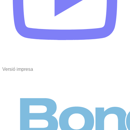
Versió impresa