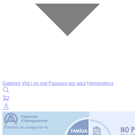
Galeries
Vist i no vist
Passava per aquí
Hemeroteca