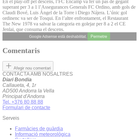
En el play-off pel descens, l’FC Encamp va fer un pas de gegant
superant per 3 a 1 l’Assegurances Generals FC Ordino, amb gols de
Claudi Bové, Luis Ángel de la Torre i Diego Nájera. L’únic gol
ordinenc va ser de Tosqui. En l’altre enfrontament, el Restaurant
The New 1978 va salvar la categoria en golejar per 8 a 2 el CE
Jenlai, que consuma el descens.
Permetre
Google Adsense està deshabilitat.
Comentaris
Afegir nou comentari
CONTACTA AMB NOSALTRES
Diari Bondia
Callaueta, 4, 1r
AD500 Andorra la Vella
Principat d'Andorra
Tel. +376 80 88 88
Formulari de contacte
Serveis
Farmàcies de guàrdia
Informació meteorològica