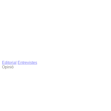
Editorial
Entrevistes
Opinió