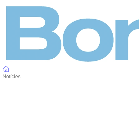
Panell de gestió de galetes
Notícies