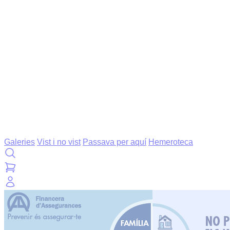
Galeries
Vist i no vist
Passava per aquí
Hemeroteca