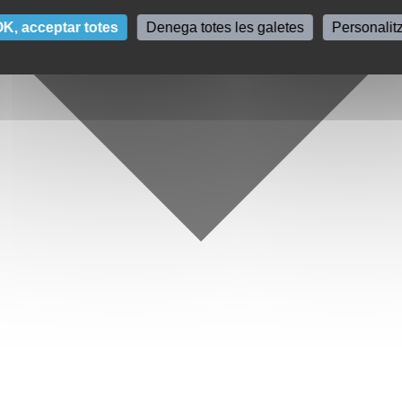
K, acceptar totes
Denega totes les galetes
Personalit