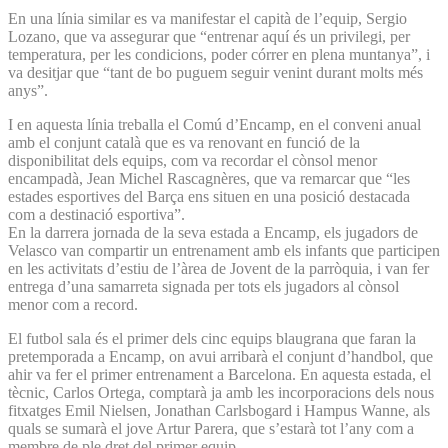
En una línia similar es va manifestar el capità de l’equip, Sergio
Lozano, que va assegurar que “entrenar aquí és un privilegi, per
temperatura, per les condicions, poder córrer en plena muntanya”, i
va desitjar que “tant de bo puguem seguir venint durant molts més
anys”.
I en aquesta línia treballa el Comú d’Encamp, en el conveni anual
amb el conjunt català que es va renovant en funció de la
disponibilitat dels equips, com va recordar el cònsol menor
encampadà, Jean Michel Rascagnères, que va remarcar que “les
estades esportives del Barça ens situen en una posició destacada
com a destinació esportiva”.
En la darrera jornada de la seva estada a Encamp, els jugadors de
Velasco van compartir un entrenament amb els infants que participen
en les activitats d’estiu de l’àrea de Jovent de la parròquia, i van fer
entrega d’una samarreta signada per tots els jugadors al cònsol
menor com a record.
El futbol sala és el primer dels cinc equips blaugrana que faran la
pretemporada a Encamp, on avui arribarà el conjunt d’handbol, que
ahir va fer el primer entrenament a Barcelona. En aquesta estada, el
tècnic, Carlos Ortega, comptarà ja amb les incorporacions dels nous
fitxatges Emil Nielsen, Jonathan Carlsbogard i Hampus Wanne, als
quals se sumarà el jove Artur Parera, que s’estarà tot l’any com a
membre de ple dret del primer equip.