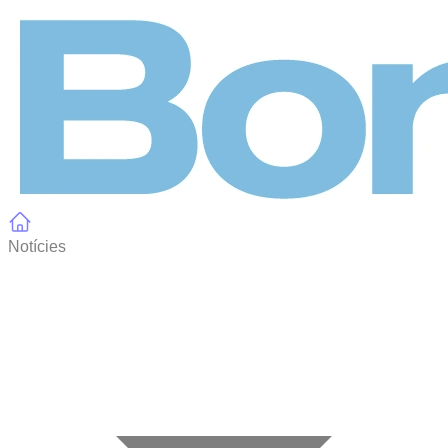
Panell de gestió de galetes
Notícies