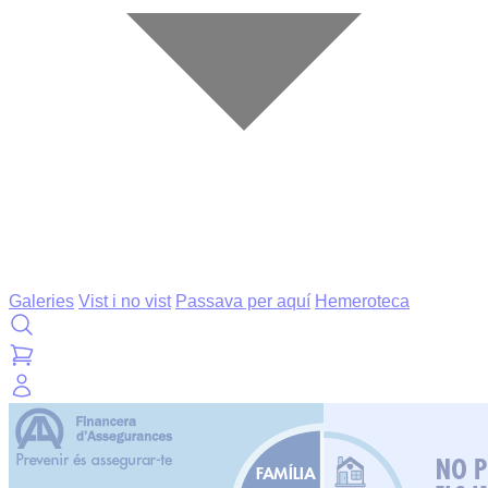
Galeries
Vist i no vist
Passava per aquí
Hemeroteca