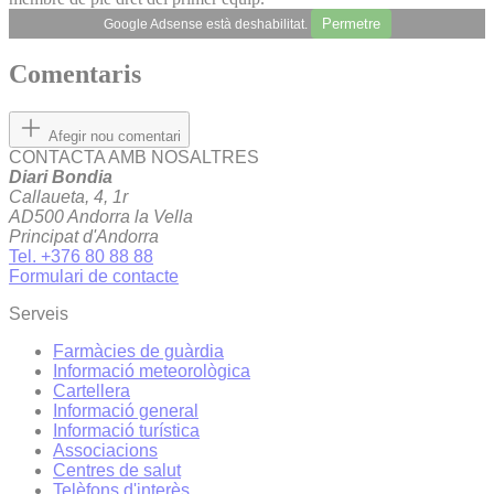
Permetre
Google Adsense està deshabilitat.
Comentaris
Afegir nou comentari
CONTACTA AMB NOSALTRES
Diari Bondia
Callaueta, 4, 1r
AD500 Andorra la Vella
Principat d'Andorra
Tel. +376 80 88 88
Formulari de contacte
Serveis
Farmàcies de guàrdia
Informació meteorològica
Cartellera
Informació general
Informació turística
Associacions
Centres de salut
Telèfons d'interès