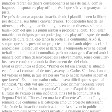
jugadors rebran els diners corresponents al mes de maig, com si
haguessin disputat els play-off, que és el que s’havien guanyat a la
pista.
Després de tancar aquesta situació, tècnic i plantilla tenen la llibertat
per decidir el seu futur i canviar d’aires. Tot dependrà tant de les
ofertes que els puguin arribar –alguns en tenen diverses sobre la
taula– com del que els pugui arribar a proposar el club. Tot i estar
notablement dolguts per no poder jugar els play-off després de molts
mesos de dura feina, cap tanca la porta a la continuïtat. Això sí,
sempre que se’ls presenti un projecte atractiu i amb objectius clars i
ambiciosos. Destaquen que al llarg de la temporada se’ls ha deixat
treballar amb llibertat i comoditat, però no estan gens d’acord amb la
manera com s’han desenvolupat els esdeveniments, sense consultar-
los i sense conèixer la notícia directament des del club.
Igual es pronuncia el tècnic. “Primer de tot era arreglar la situació
econòmica i contractual de tots”, assenyala Carlos Sánchez, i un cop
fet valorar el futur, ja que ara per ara “ni jo ni cap jugador sabem el
que farem”. És un entrenador cotitzat i serà difícil que es quedi al
Principat. “El club vol que continuï”, però primer necessita veure
“què vol fer la pròxima temporada” i a partir d’aquí decidir.
El futur de l’equip és una incògnita, fins i tot la continuïtat a la
Segona Divisió. “Tot està en una fase d’incertesa”, admet Puig, que
remarca que continuar a la categoria amb un projecte interessant
“depèn de la situació econòmica, tant de la subvenció pública que
rebem com dels patrocinadors privats que puguem aconseguir”.