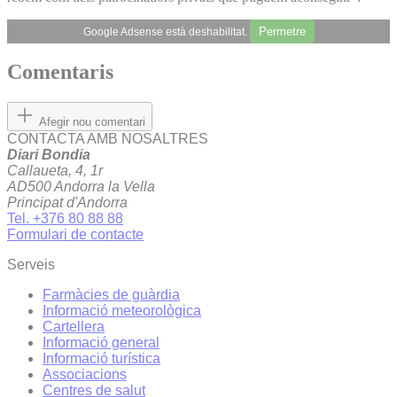
Permetre
Google Adsense està deshabilitat.
Comentaris
Afegir nou comentari
CONTACTA AMB NOSALTRES
Diari Bondia
Callaueta, 4, 1r
AD500 Andorra la Vella
Principat d'Andorra
Tel. +376 80 88 88
Formulari de contacte
Serveis
Farmàcies de guàrdia
Informació meteorològica
Cartellera
Informació general
Informació turística
Associacions
Centres de salut