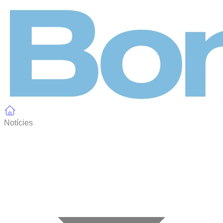
Panell de gestió de galetes
Notícies