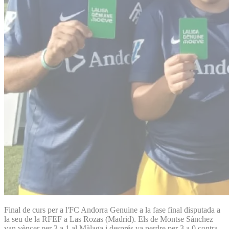
Final de curs per a l'FC Andorra Genuine a la fase final disputada a
la seu de la RFEF a Las Rozas (Madrid). Els de Montse Sánchez
van vèncer per 3 a 1 al Màlaga i després va perdre per 3 a 0 contra