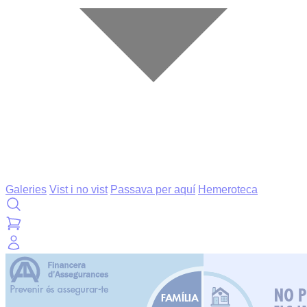
Galeries
Vist i no vist
Passava per aquí
Hemeroteca