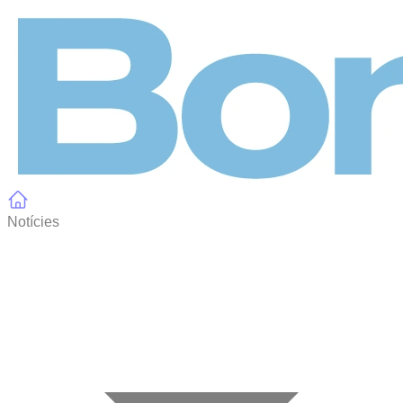
Panell de gestió de galetes
Notícies