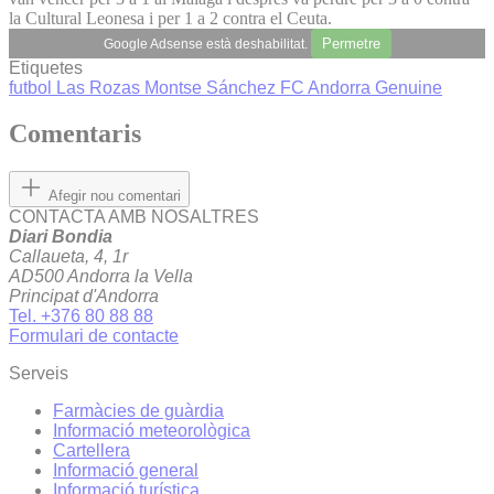
la Cultural Leonesa i per 1 a 2 contra el Ceuta.
Permetre
Google Adsense està deshabilitat.
Etiquetes
futbol
Las Rozas
Montse Sánchez
FC Andorra Genuine
Comentaris
Afegir nou comentari
CONTACTA AMB NOSALTRES
Diari Bondia
Callaueta, 4, 1r
AD500 Andorra la Vella
Principat d'Andorra
Tel. +376 80 88 88
Formulari de contacte
Serveis
Farmàcies de guàrdia
Informació meteorològica
Cartellera
Informació general
Informació turística