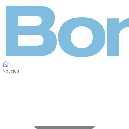
Panell de gestió de galetes
Notícies