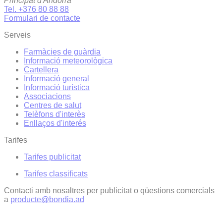
Principat d'Andorra
Tel. +376 80 88 88
Formulari de contacte
Serveis
Farmàcies de guàrdia
Informació meteorològica
Cartellera
Informació general
Informació turística
Associacions
Centres de salut
Telèfons d'interès
Enllaços d'interés
Tarifes
Tarifes publicitat
Tarifes classificats
Contacti amb nosaltres per publicitat o qüestions comercials
a
producte@bondia.ad