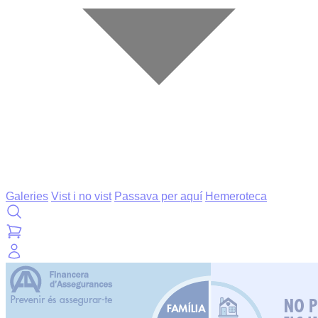
Galeries
Vist i no vist
Passava per aquí
Hemeroteca