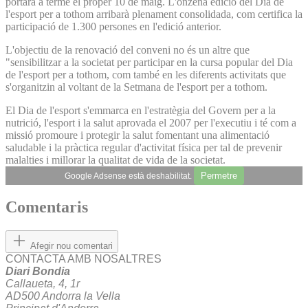
portarà a terme el proper 10 de maig. L'onzena edició del Dia de
l'esport per a tothom arribarà plenament consolidada, com certifica la
participació de 1.300 persones en l'edició anterior.
L'objectiu de la renovació del conveni no és un altre que
"sensibilitzar a la societat per participar en la cursa popular del Dia
de l'esport per a tothom, com també en les diferents activitats que
s'organitzin al voltant de la Setmana de l'esport per a tothom.
El Dia de l'esport s'emmarca en l'estratègia del Govern per a la
nutrició, l'esport i la salut aprovada el 2007 per l'executiu i té com a
missió promoure i protegir la salut fomentant una alimentació
saludable i la pràctica regular d'activitat física per tal de prevenir
malalties i millorar la qualitat de vida de la societat.
Permetre
Google Adsense està deshabilitat.
Comentaris
Afegir nou comentari
CONTACTA AMB NOSALTRES
Diari Bondia
Callaueta, 4, 1r
AD500 Andorra la Vella