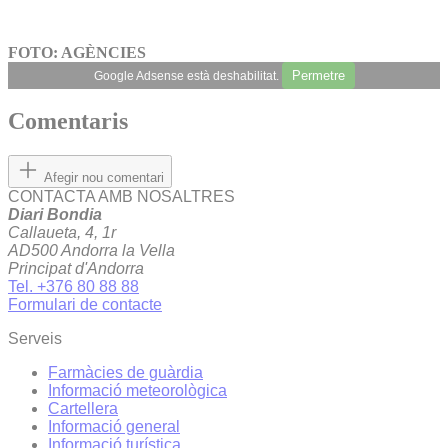
FOTO: AGÈNCIES
Permetre
Google Adsense està deshabilitat.
Comentaris
Afegir nou comentari
CONTACTA AMB NOSALTRES
Diari Bondia
Callaueta, 4, 1r
AD500 Andorra la Vella
Principat d'Andorra
Tel. +376 80 88 88
Formulari de contacte
Serveis
Farmàcies de guàrdia
Informació meteorològica
Cartellera
Informació general
Informació turística