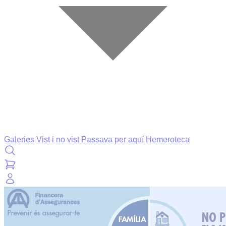
Galeries
Vist i no vist
Passava per aquí
Hemeroteca