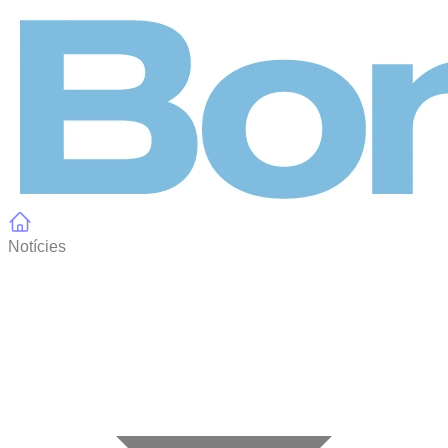
Panell de gestió de galetes
Notícies