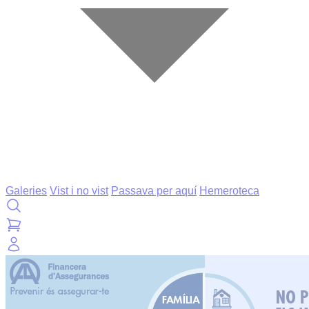
Galeries
Vist i no vist
Passava per aquí
Hemeroteca