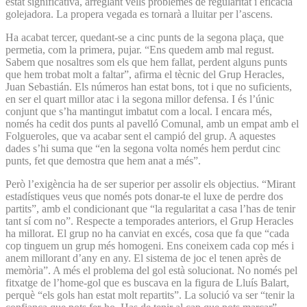
estat significativa, arreglant vells problemes de regularitat i eficàcia
golejadora. La propera vegada es tornarà a lluitar per l’ascens.
Ha acabat tercer, quedant-se a cinc punts de la segona plaça, que
permetia, com la primera, pujar. “Ens quedem amb mal regust.
Sabem que nosaltres som els que hem fallat, perdent alguns punts
que hem trobat molt a faltar”, afirma el tècnic del Grup Heracles,
Juan Sebastián. Els números han estat bons, tot i que no suficients,
en ser el quart millor atac i la segona millor defensa. I és l’únic
conjunt que s’ha mantingut imbatut com a local. I encara més,
només ha cedit dos punts al pavelló Comunal, amb un empat amb el
Folgueroles, que va acabar sent el campió del grup. A aquestes
dades s’hi suma que “en la segona volta només hem perdut cinc
punts, fet que demostra que hem anat a més”.
Però l’exigència ha de ser superior per assolir els objectius. “Mirant
estadístiques veus que només pots donar-te el luxe de perdre dos
partits”, amb el condicionant que “la regularitat a casa l’has de tenir
tant sí com no”. Respecte a temporades anteriors, el Grup Heracles
ha millorat. El grup no ha canviat en excés, cosa que fa que “cada
cop tinguem un grup més homogeni. Ens coneixem cada cop més i
anem millorant d’any en any. El sistema de joc el tenen après de
memòria”. A més el problema del gol està solucionat. No només pel
fitxatge de l’home-gol que es buscava en la figura de Lluís Balart,
perquè “els gols han estat molt repartits”. La solució va ser “tenir la