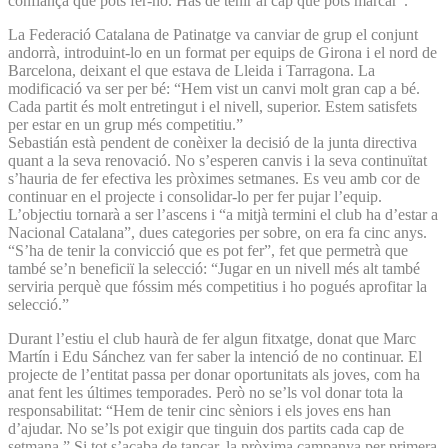
confiança que pots fer-ho. Has de tenir al cap que pots marcar”.
La Federació Catalana de Patinatge va canviar de grup el conjunt
andorrà, introduint-lo en un format per equips de Girona i el nord de
Barcelona, deixant el que estava de Lleida i Tarragona. La
modificació va ser per bé: “Hem vist un canvi molt gran cap a bé.
Cada partit és molt entretingut i el nivell, superior. Estem satisfets
per estar en un grup més competitiu.”
Sebastián està pendent de conèixer la decisió de la junta directiva
quant a la seva renovació. No s’esperen canvis i la seva continuïtat
s’hauria de fer efectiva les pròximes setmanes. Es veu amb cor de
continuar en el projecte i consolidar-lo per fer pujar l’equip.
L’objectiu tornarà a ser l’ascens i “a mitjà termini el club ha d’estar a
Nacional Catalana”, dues categories per sobre, on era fa cinc anys.
“S’ha de tenir la convicció que es pot fer”, fet que permetrà que
també se’n beneficiï la selecció: “Jugar en un nivell més alt també
serviria perquè que fóssim més competitius i ho pogués aprofitar la
selecció.”
Durant l’estiu el club haurà de fer algun fitxatge, donat que Marc
Martín i Edu Sánchez van fer saber la intenció de no continuar. El
projecte de l’entitat passa per donar oportunitats als joves, com ha
anat fent les últimes temporades. Però no se’ls vol donar tota la
responsabilitat: “Hem de tenir cinc sèniors i els joves ens han
d’ajudar. No se’ls pot exigir que tinguin dos partits cada cap de
setmana.” Si tot s’acaba de tancar, la pròxima campanya per primera