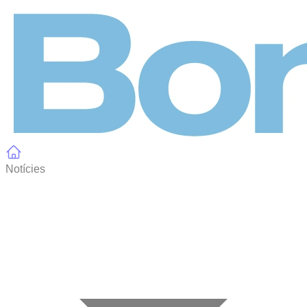
Panell de gestió de galetes
Notícies