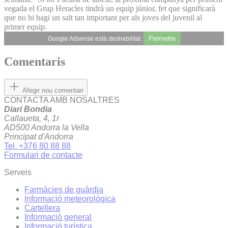
vegada el Grup Heracles tindrà un equip júnior, fet que significarà
que no hi hagi un salt tan important per als joves del juvenil al
primer equip.
Permetre
Google Adsense està deshabilitat.
Comentaris
Afegir nou comentari
CONTACTA AMB NOSALTRES
Diari Bondia
Callaueta, 4, 1r
AD500 Andorra la Vella
Principat d'Andorra
Tel. +376 80 88 88
Formulari de contacte
Serveis
Farmàcies de guàrdia
Informació meteorològica
Cartellera
Informació general
Informació turística