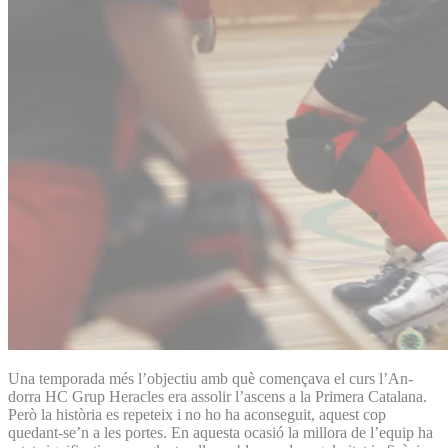
Una temporada més l’objectiu amb què començava el curs l’An­
dorra HC Grup Heracles era assolir l’ascens a la Primera Catalana.
Però la història es repeteix i no ho ha aconseguit, aquest cop
quedant-se’n a les portes. En aquesta ocasió la millora de l’equip ha