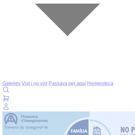
Galeries
Vist i no vist
Passava per aquí
Hemeroteca