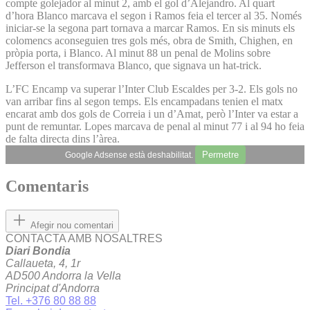
compte golejador al minut 2, amb el gol d’Alejandro. Al quart
d’hora Blanco marcava el segon i Ramos feia el tercer al 35. Només
iniciar-se la segona part tornava a marcar Ramos. En sis minuts els
colomencs aconseguien tres gols més, obra de Smith, Chighen, en
pròpia porta, i Blanco. Al minut 88 un penal de Molins sobre
Jefferson el transformava Blanco, que signava un hat-trick.
L’FC Encamp va superar l’Inter Club Escaldes per 3-2. Els gols no
van arribar fins al segon temps. Els encampadans tenien el matx
encarat amb dos gols de Correia i un d’Amat, però l’Inter va estar a
punt de remuntar. Lopes marcava de penal al minut 77 i al 94 ho feia
de falta directa dins l’àrea.
Permetre
Google Adsense està deshabilitat.
Comentaris
Afegir nou comentari
CONTACTA AMB NOSALTRES
Diari Bondia
Callaueta, 4, 1r
AD500 Andorra la Vella
Principat d'Andorra
Tel. +376 80 88 88