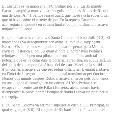
El Lusitans es va imposar a l’FC Ordino per 1-5. En 35 minuts
l’actual campió ja manava per tres gols, amb dues dianes de Riera i
una de Luis. Al 41 Santos feia el quart, que mostrava la superioritat
que hi havia sobre el terreny de joc. En la represa Bruninho
aconseguia el cinquè i en el tram final el conjunt ordinenc marcava
mitjançant Uliaque.
Empat in extremis entre la UE Santa Coloma i el Sant Julià (3-3). El
marcador es va desequilibrar ben aviat. Al minut 2, mitjançant
Bernat. Els lauredians van poder empatar de penal, però Molina
enviava l’esfèrica al pal. Al quart d’hora el porter Iván Periánez
rebutjava amb el peu una pilota a la frontal de l’àrea amb tal
potència que es va colar dins la porteria laurediana, en el que serà un
dels gols de la temporada. Abans del descans Varela, a la sortida
d’un córner, marcava de cap per reduir distàncies. L’empat arribava
en l’inici de la segona part, amb un penal transformat per Oncina.
Només dos minuts després Rubio marcava el tercer pels colomencs
en una jugada d’estratègia en un córner. Al 92 a Periánez se li
escapava un centre xut de Kiko i Barreiro, atent, només havia
d’empènyer la pilota per fer l’empat definitiu i salvar un punt per al
seu equip.
L’FC Santa Coloma va ser molt superior al cuer, el CE Principat, al
qual va golejar (8-0). El conjunt de Richard Imbernón va obrir el