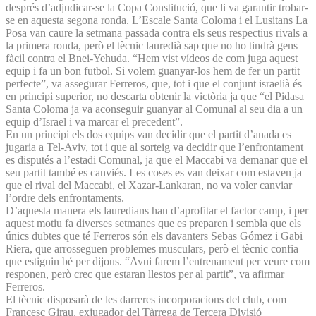
després d’adjudicar-se la Copa Constitució, que li va garantir trobar-
se en aquesta segona ronda. L’Escale Santa Coloma i el Lusitans La
Posa van caure la setmana passada contra els seus respectius rivals a
la primera ronda, però el tècnic lauredià sap que no ho tindrà gens
fàcil contra el Bnei-Yehuda. “Hem vist vídeos de com juga aquest
equip i fa un bon futbol. Si volem guanyar-los hem de fer un partit
perfecte”, va assegurar Ferreros, que, tot i que el conjunt israelià és
en principi superior, no descarta obtenir la victòria ja que “el Pidasa
Santa Coloma ja va aconseguir guanyar al Comunal al seu dia a un
equip d’Israel i va marcar el precedent”.
En un principi els dos equips van decidir que el partit d’anada es
jugaria a Tel-Aviv, tot i que al sorteig va decidir que l’enfrontament
es disputés a l’estadi Comunal, ja que el Maccabi va demanar que el
seu partit també es canviés. Les coses es van deixar com estaven ja
que el rival del Maccabi, el Xazar-Lankaran, no va voler canviar
l’ordre dels enfrontaments.
D’aquesta manera els lauredians han d’aprofitar el factor camp, i per
aquest motiu fa diverses setmanes que es preparen i sembla que els
únics dubtes que té Ferreros són els davanters Sebas Gómez i Gabi
Riera, que arrosseguen problemes musculars, però el tècnic confia
que estiguin bé per dijous. “Avui farem l’entrenament per veure com
responen, però crec que estaran llestos per al partit”, va afirmar
Ferreros.
El tècnic disposarà de les darreres incorporacions del club, com
Francesc Girau, exjugador del Tàrrega de Tercera Divisió