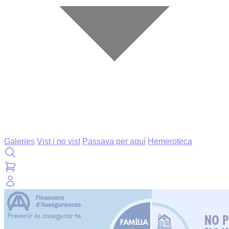
Galeries
Vist i no vist
Passava per aquí
Hemeroteca