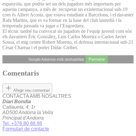
espanyola, que podria ser un dels jugadors més importants per
aquesta campanya, a més de recuperar un exinternacional sub-19
com és Albert Acosta, que estava estudiant a Barcelona, i el davanter
Rafa Martins, que es va formar en la base del club lauredià i la
temporada passada va jugar a l’Engordany.
El tècnic també ha convocat sis jugadors de l’equip juvenil com són
els davanters Èric González, Luis Carlos Moreira o Carlos Javier
Sousa, el mig centre Robert Moreno, el defensa internacional sub-21
Cèsar Charrua i el porter Dídac Giribet.
Permetre
Google Adsense està deshabilitat.
Comentaris
Afegir nou comentari
CONTACTA AMB NOSALTRES
Diari Bondia
Callaueta, 4, 1r
AD500 Andorra la Vella
Principat d'Andorra
Tel. +376 80 88 88
Formulari de contacte