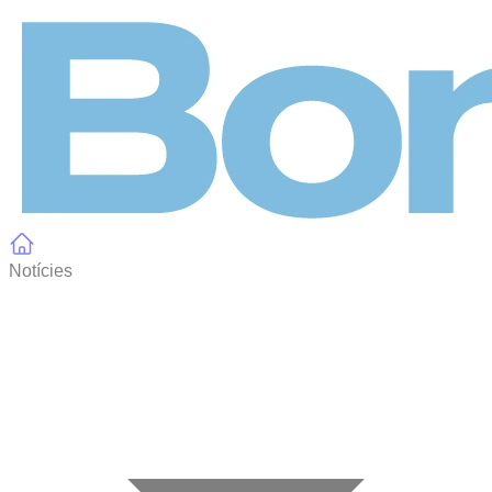
Panell de gestió de galetes
Notícies