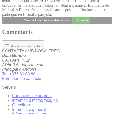
tennis i pàdel que l’any 2015 va celebrar la 19a edició com a
capdavanter i referent de l’esport amateur a Espanya. Els clients de
Mercedes-Benz més ben classificats disposaran d’invitacions per
participar en la final espanyola.
Permetre
Google Adsense està deshabilitat.
Comentaris
Afegir nou comentari
CONTACTA AMB NOSALTRES
Diari Bondia
Callaueta, 4, 1r
AD500 Andorra la Vella
Principat d'Andorra
Tel. +376 80 88 88
Formulari de contacte
Serveis
Farmàcies de guàrdia
Informació meteorològica
Cartellera
Informació general