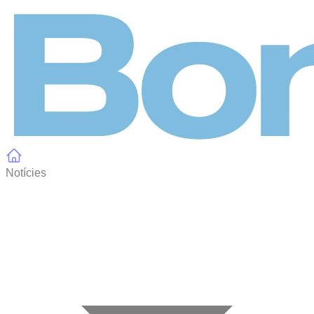
Panell de gestió de galetes
Notícies