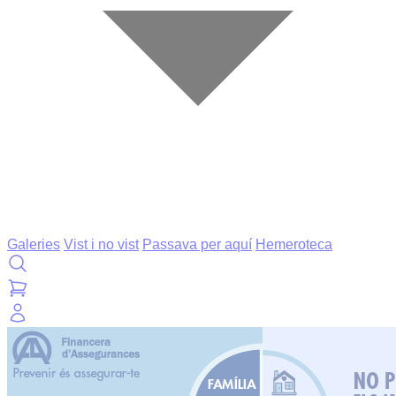
Galeries
Vist i no vist
Passava per aquí
Hemeroteca