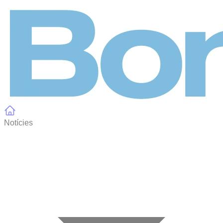
Panell de gestió de galetes
Notícies