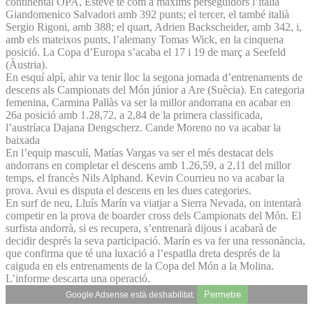
continental OPA, Esteve té com a màxims perseguidors l’italià
Giandomenico Salvadori amb 392 punts; el tercer, el també italià
Sergio Rigoni, amb 388; el quart, Adrien Backscheider, amb 342, i,
amb els mateixos punts, l’alemany Tomas Wick, en la cinquena
posició. La Copa d’Europa s’acaba el 17 i 19 de març a Seefeld
(Àustria).
En esquí alpí, ahir va tenir lloc la segona jornada d’entrenaments de
descens als Campionats del Món júnior a Are (Suècia). En categoria
femenina, Carmina Pallàs va ser la millor andorrana en acabar en
26a posició amb 1.28,72, a 2,84 de la primera classificada,
l’austríaca Dajana Dengscherz. Cande Moreno no va acabar la
baixada
En l’equip masculí, Matías Vargas va ser el més destacat dels
andorrans en completar el descens amb 1.26,59, a 2,11 del millor
temps, el francès Nils Alphand. Kevin Courrieu no va acabar la
prova. Avui es disputa el descens en les dues categories.
En surf de neu, Lluís Marín va viatjar a Sierra Nevada, on intentarà
competir en la prova de boarder cross dels Campionats del Món. El
surfista andorrà, si es recupera, s’entrenarà dijous i acabarà de
decidir després la seva participació. Marín es va fer una ressonància,
que confirma que té una luxació a l’espatlla dreta després de la
caiguda en els entrenaments de la Copa del Món a la Molina.
L’informe descarta una operació.
Permetre
Google Adsense està deshabilitat.