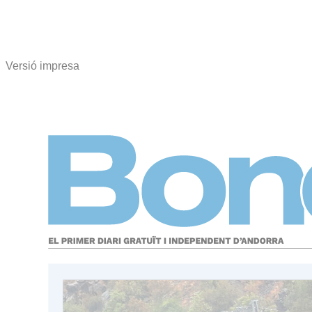
Versió impresa