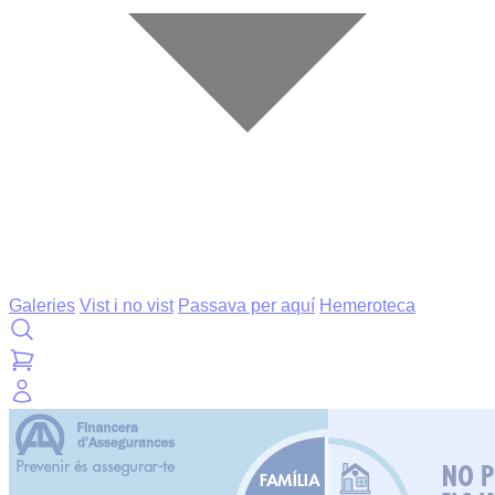
Galeries
Vist i no vist
Passava per aquí
Hemeroteca