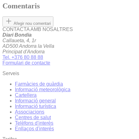
Comentaris
Afegir nou comentari
CONTACTA AMB NOSALTRES
Diari Bondia
Callaueta, 4, 1r
AD500 Andorra la Vella
Principat d'Andorra
Tel. +376 80 88 88
Formulari de contacte
Serveis
Farmàcies de guàrdia
Informació meteorològica
Cartellera
Informació general
Informació turística
Associacions
Centres de salut
Telèfons d'interès
Enllaços d'interés