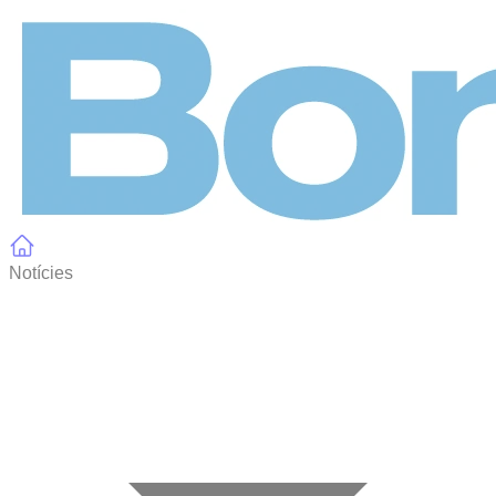
Panell de gestió de galetes
Notícies