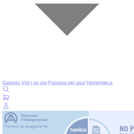
Galeries
Vist i no vist
Passava per aquí
Hemeroteca