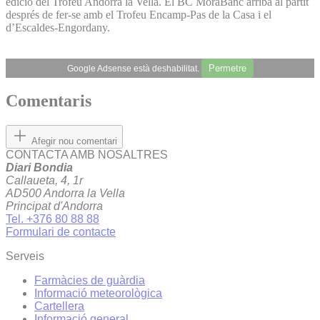
edició del Trofeu Andorra la Vella. El BC MoraBanc arriba al partit
després de fer-se amb el Trofeu Encamp-Pas de la Casa i el
d’Escaldes-Engordany.
Permetre
Google Adsense està deshabilitat.
Comentaris
Afegir nou comentari
CONTACTA AMB NOSALTRES
Diari Bondia
Callaueta, 4, 1r
AD500 Andorra la Vella
Principat d'Andorra
Tel. +376 80 88 88
Formulari de contacte
Serveis
Farmàcies de guàrdia
Informació meteorològica
Cartellera
Informació general