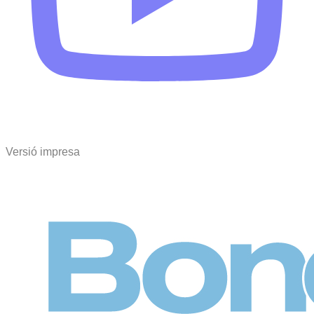
Versió impresa