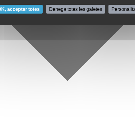
K, acceptar totes
Denega totes les galetes
Personalit