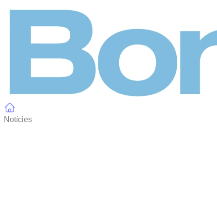
Panell de gestió de galetes
Notícies