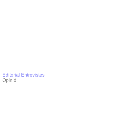
Editorial
Entrevistes
Opinió