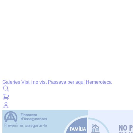
Galeries
Vist i no vist
Passava per aquí
Hemeroteca