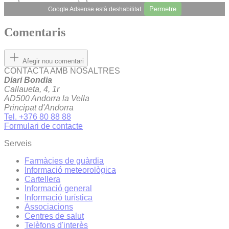
Permetre
Google Adsense està deshabilitat.
Comentaris
Afegir nou comentari
CONTACTA AMB NOSALTRES
Diari Bondia
Callaueta, 4, 1r
AD500 Andorra la Vella
Principat d'Andorra
Tel. +376 80 88 88
Formulari de contacte
Serveis
Farmàcies de guàrdia
Informació meteorològica
Cartellera
Informació general
Informació turística
Associacions
Centres de salut
Telèfons d'interès