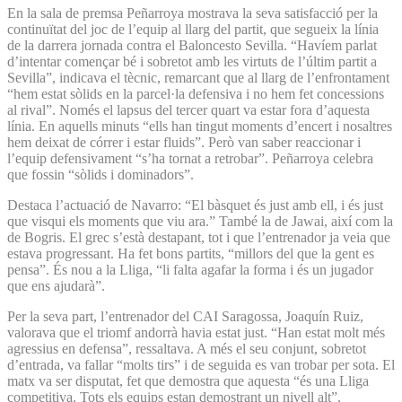
En la sala de premsa Peñarroya mostrava la seva satisfacció per la
continuïtat del joc de l’equip al llarg del partit, que segueix la línia
de la darrera jornada contra el Baloncesto Sevilla. “Havíem parlat
d’intentar començar bé i sobretot amb les virtuts de l’últim partit a
Sevilla”, indicava el tècnic, remarcant que al llarg de l’enfrontament
“hem estat sòlids en la parcel·la defensiva i no hem fet concessions
al rival”. Només el lapsus del tercer quart va estar fora d’aquesta
línia. En aquells minuts “ells han tingut moments d’encert i nosaltres
hem deixat de córrer i estar fluids”. Però van saber reaccionar i
l’equip defensivament “s’ha tornat a retrobar”. Peñarroya celebra
que fossin “sòlids i dominadors”.
Destaca l’actuació de Navarro: “El bàsquet és just amb ell, i és just
que visqui els moments que viu ara.” També la de Jawai, així com la
de Bogris. El grec s’està destapant, tot i que l’entrenador ja veia que
estava progressant. Ha fet bons partits, “millors del que la gent es
pensa”. És nou a la Lliga, “li falta agafar la forma i és un jugador
que ens ajudarà”.
Per la seva part, l’entrenador del CAI Saragossa, Joa­quín Ruiz,
valorava que el triomf andorrà havia estat just. “Han estat molt més
agressius en defensa”, ressaltava. A més el seu conjunt, sobretot
d’entrada, va fallar “molts tirs” i de seguida es van trobar per sota. El
matx va ser disputat, fet que demostra que aquesta “és una Lliga
competitiva. Tots els equips estan demostrant un nivell alt”.