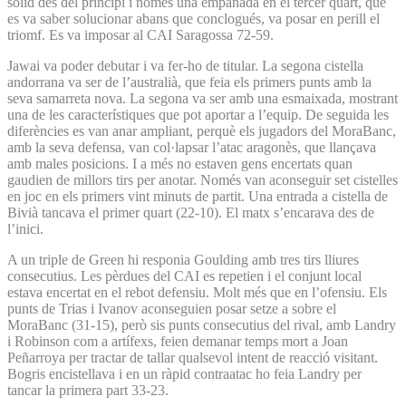
sòlid des del principi i només una empanada en el tercer quart, que
es va saber solucionar abans que conclogués, va posar en perill el
triomf. Es va imposar al CAI Saragossa 72-59.
Jawai va poder debutar i va fer-ho de titular. La segona cistella
andorrana va ser de l’australià, que feia els primers punts amb la
seva samarreta nova. La segona va ser amb una esmaixada, mostrant
una de les característiques que pot aportar a l’equip. De seguida les
diferències es van anar ampliant, perquè els jugadors del MoraBanc,
amb la seva defensa, van col·lapsar l’atac aragonès, que llançava
amb males posicions. I a més no estaven gens encertats quan
gaudien de millors tirs per anotar. Només van aconseguir set cistelles
en joc en els primers vint minuts de partit. Una entrada a cistella de
Bivià tancava el primer quart (22-10). El matx s’encarava des de
l’inici.
A un triple de Green hi responia Goulding amb tres tirs lliures
consecutius. Les pèrdues del CAI es repetien i el conjunt local
estava encertat en el rebot defensiu. Molt més que en l’ofensiu. Els
punts de Trias i Ivanov aconseguien posar setze a sobre el
MoraBanc (31-15), però sis punts consecutius del rival, amb Landry
i Robinson com a artífexs, feien demanar temps mort a Joan
Peñarroya per tractar de tallar qualsevol intent de reacció visitant.
Bogris encistellava i en un ràpid contraatac ho feia Landry per
tancar la primera part 33-23.