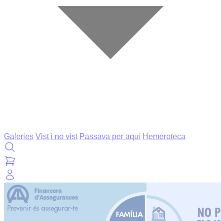
Galeries
Vist i no vist
Passava per aquí
Hemeroteca