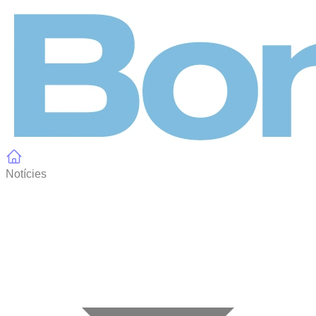
Panell de gestió de galetes
Notícies