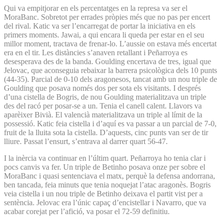
Qui va empitjorar en els percentatges en la represa va ser el
MoraBanc. Sobretot per errades pròpies més que no pas per encert
del rival. Katic va ser l’encarregat de portar la iniciativa en els
primers moments. Jawai, a qui encara li queda per estar en el seu
millor moment, tractava de frenar-lo. L’aussie on estava més encertat
era en el tir. Les distàncies s’anaven retallant i Peñarroya es
desesperava des de la banda. Goulding encertava de tres, igual que
Jelovac, que aconseguia rebaixar la barrera psicològica dels 10 punts
(44-35). Parcial de 0-10 dels aragonesos, tancat amb un nou triple de
Goulding que posava només dos per sota els visitants. I després
d’una cistella de Bogris, de nou Goulding materialitzava un triple
des del racó per posar-se a un. Tenia el canell calent. Llavors va
aparèixer Bivià. El valencià materialitzava un triple al límit de la
possessió. Katic feia cistella i d’aquí es va passar a un parcial de 7-0,
fruit de la lluita sota la cistella. D’aquests, cinc punts van ser de tir
lliure. Passat l’ensurt, s’entrava al darrer quart 56-47.
I la inèrcia va continuar en l’últim quart. Peñarroya ho tenia clar i
pocs canvis va fer. Un triple de Betinho posava onze per sobre el
MoraBanc i quasi sentenciava el matx, perquè la defensa andorrana,
ben tancada, feia minuts que tenia noquejat l’atac aragonès. Bogris
veia cistella i un nou triple de Betinho deixava el partit vist per a
sentència. Jelovac era l’únic capaç d’encistellar i Navarro, que va
acabar corejat per l’afició, va posar el 72-59 definitiu.