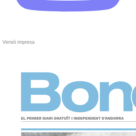
Versió impresa