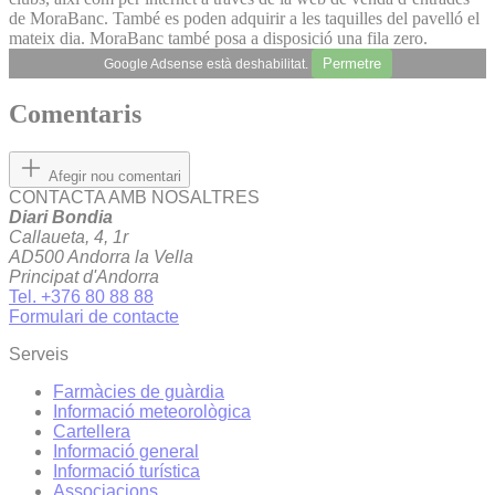
de MoraBanc. També es poden adquirir a les taquilles del pavelló el
mateix dia. MoraBanc també posa a disposició una fila zero.
Permetre
Google Adsense està deshabilitat.
Comentaris
Afegir nou comentari
CONTACTA AMB NOSALTRES
Diari Bondia
Callaueta, 4, 1r
AD500 Andorra la Vella
Principat d'Andorra
Tel. +376 80 88 88
Formulari de contacte
Serveis
Farmàcies de guàrdia
Informació meteorològica
Cartellera
Informació general
Informació turística
Associacions