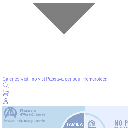
Galeries
Vist i no vist
Passava per aquí
Hemeroteca