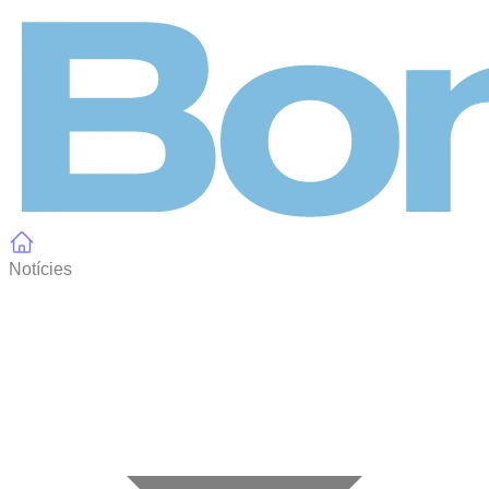
Panell de gestió de galetes
Notícies