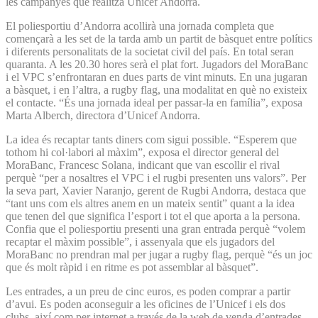
les campanyes que realitza Unicef Andorra.
El poliesportiu d’Andorra acollirà una jornada completa que
començarà a les set de la tarda amb un partit de bàsquet entre polítics
i diferents personalitats de la societat civil del país. En total seran
quaranta. A les 20.30 hores serà el plat fort. Jugadors del MoraBanc
i el VPC s’enfrontaran en dues parts de vint minuts. En una jugaran
a bàsquet, i en l’altra, a rugby flag, una modalitat en què no existeix
el contacte. “És una jornada ideal per passar-la en família”, exposa
Marta Alberch, directora d’Unicef Andorra.
La idea és recaptar tants diners com sigui possible. “Esperem que
tothom hi col·labori al màxim”, exposa el director general del
MoraBanc, Francesc Solana, indicant que van escollir el rival
perquè “per a nosaltres el VPC i el rugbi presenten uns valors”. Per
la seva part, Xavier Naranjo, gerent de Rugbi Andorra, destaca que
“tant uns com els altres anem en un mateix sentit” quant a la idea
que tenen del que significa l’esport i tot el que aporta a la persona.
Confia que el poliesportiu presenti una gran entrada perquè “volem
recaptar el màxim possible”, i assenyala que els jugadors del
MoraBanc no prendran mal per jugar a rugby flag, perquè “és un joc
que és molt ràpid i en ritme es pot assemblar al bàsquet”.
Les entrades, a un preu de cinc euros, es poden comprar a partir
d’avui. Es poden aconseguir a les oficines de l’Unicef i els dos
clubs, així com per internet a través de la web de venda d’entrades