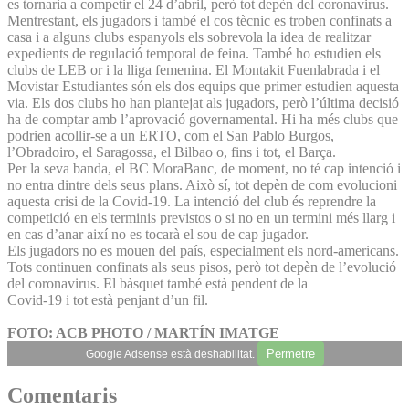
es tornaria a competir el 24 d’abril, però tot depèn del coronavirus.
Mentrestant, els jugadors i també el cos tècnic es troben confinats a
casa i a alguns clubs espanyols els sobrevola la idea de realitzar
expedients de regulació temporal de feina. També ho estudien els
clubs de LEB or i la lliga femenina. El Montakit Fuenlabrada i el
Movistar Estudiantes són els dos equips que primer estudien aquesta
via. Els dos clubs ho han plantejat als jugadors, però l’última decisió
ha de comptar amb l’aprovació governamental. Hi ha més clubs que
podrien acollir-se a un ERTO, com el San Pablo Burgos,
l’Obradoiro, el Saragossa, el Bilbao o, fins i tot, el Barça.
Per la seva banda, el BC MoraBanc, de moment, no té cap intenció i
no entra dintre dels seus plans. Això sí, tot depèn de com evolucioni
aquesta crisi de la Covid-19. La intenció del club és reprendre la
competició en els terminis previstos o si no en un termini més llarg i
en cas d’anar així no es tocarà el sou de cap jugador.
Els jugadors no es mouen del país, especialment els nord-americans.
Tots continuen confinats als seus pisos, però tot depèn de l’evolució
del coronavirus. El bàsquet també està pendent de la
Covid-19 i tot està penjant d’un fil.
FOTO: ACB PHOTO / MARTÍN IMATGE
Permetre
Google Adsense està deshabilitat.
Comentaris