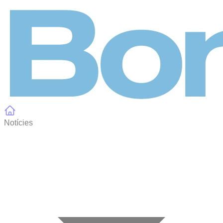
Panell de gestió de galetes
Notícies