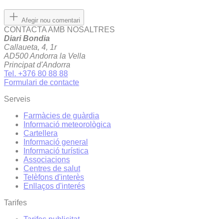
Afegir nou comentari
CONTACTA AMB NOSALTRES
Diari Bondia
Callaueta, 4, 1r
AD500 Andorra la Vella
Principat d'Andorra
Tel. +376 80 88 88
Formulari de contacte
Serveis
Farmàcies de guàrdia
Informació meteorològica
Cartellera
Informació general
Informació turística
Associacions
Centres de salut
Telèfons d'interès
Enllaços d'interés
Tarifes