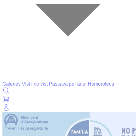
Galeries
Vist i no vist
Passava per aquí
Hemeroteca