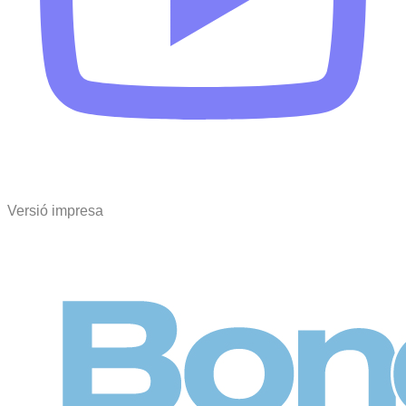
Versió impresa