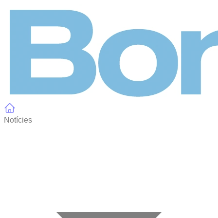
Panell de gestió de galetes
Notícies