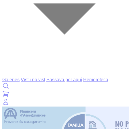
Galeries
Vist i no vist
Passava per aquí
Hemeroteca