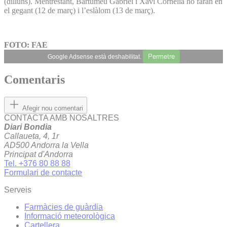
(dilluns). Mentrestant, Bartumeu Gabriel i Xavi Cornella ho faran en
el gegant (12 de març) i l’eslàlom (13 de març).
FOTO: FAE
Permetre
Google Adsense està deshabilitat.
Comentaris
Afegir nou comentari
CONTACTA AMB NOSALTRES
Diari Bondia
Callaueta, 4, 1r
AD500 Andorra la Vella
Principat d'Andorra
Tel. +376 80 88 88
Formulari de contacte
Serveis
Farmàcies de guàrdia
Informació meteorològica
Cartellera