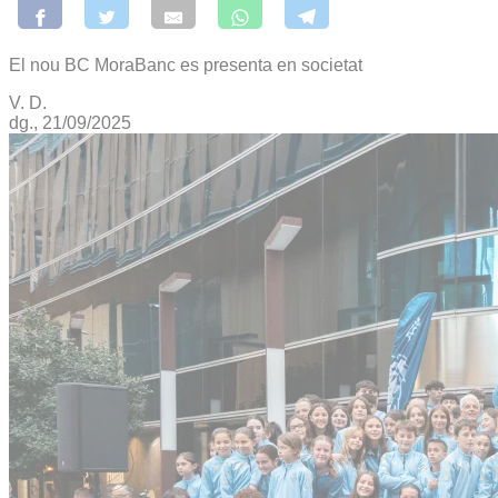
El nou BC MoraBanc es presenta en societat
V. D.
dg., 21/09/2025