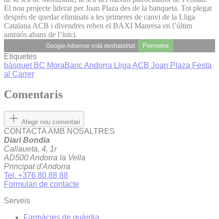
El nou projecte liderat per Joan Plaza des de la banqueta. Tot plegat
després de quedar eliminats a les primeres de canvi de la Lliga
Catalana ACB i divendres reben el BAXI Manresa en l’últim
amistós abans de l’inici.
Permetre
Google Adsense està deshabilitat.
Etiquetes
bàsquet
BC MoraBanc Andorra
Lliga ACB
Joan Plaza
Festa
al Carrer
Comentaris
Afegir nou comentari
CONTACTA AMB NOSALTRES
Diari Bondia
Callaueta, 4, 1r
AD500 Andorra la Vella
Principat d'Andorra
Tel. +376 80 88 88
Formulari de contacte
Serveis
Farmàcies de guàrdia