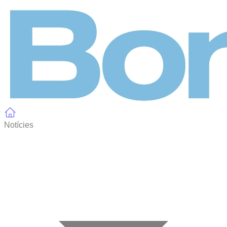
Panell de gestió de galetes
Notícies