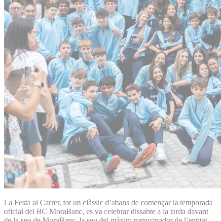
La Festa al Carrer, tot un clàssic d’abans de començar la temporada
oficial del BC MoraBanc, es va celebrar dissabte a la tarda davant
de la seu de MoraBanc, la seu del màxim patrocinador de l’entitat.