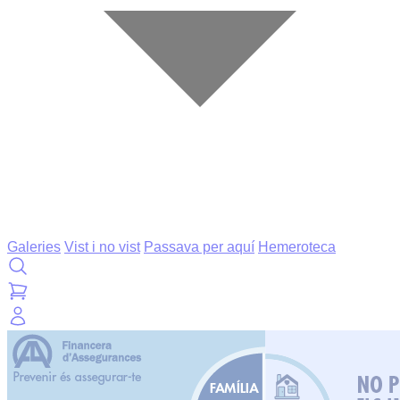
Galeries
Vist i no vist
Passava per aquí
Hemeroteca