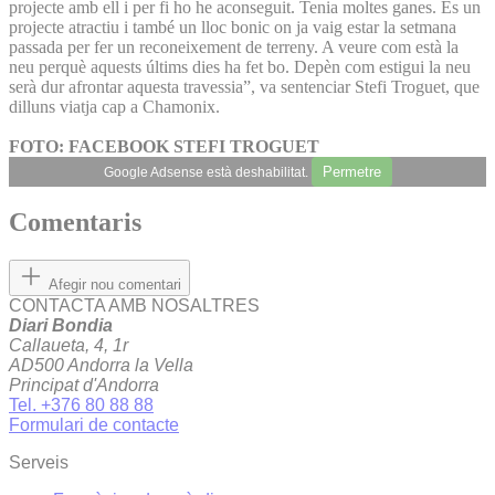
projecte amb ell i per fi ho he aconseguit. Tenia moltes ganes. És un
projecte atractiu i també un lloc bonic on ja vaig estar la setmana
passada per fer un reconeixement de terreny. A veure com està la
neu perquè aquests últims dies ha fet bo. Depèn com estigui la neu
serà dur afrontar aquesta travessia”, va sentenciar Stefi Troguet, que
dilluns viatja cap a Chamonix.
FOTO: FACEBOOK STEFI TROGUET
Permetre
Google Adsense està deshabilitat.
Comentaris
Afegir nou comentari
CONTACTA AMB NOSALTRES
Diari Bondia
Callaueta, 4, 1r
AD500 Andorra la Vella
Principat d'Andorra
Tel. +376 80 88 88
Formulari de contacte
Serveis