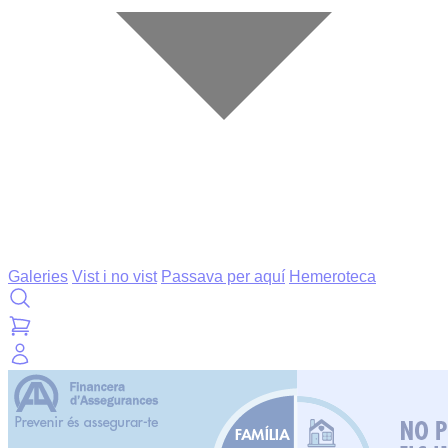
Galeries
Vist i no vist
Passava per aquí
Hemeroteca