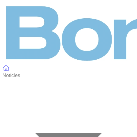
Panell de gestió de galetes
Notícies