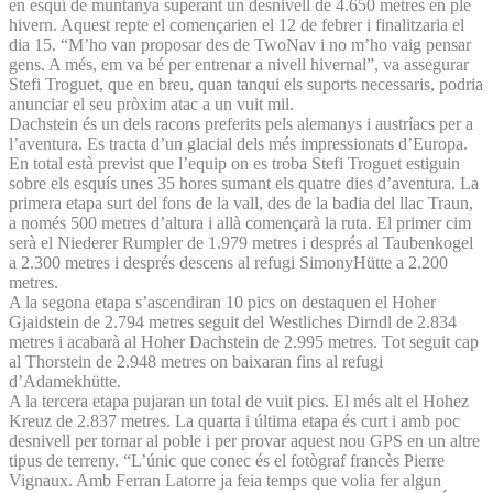
en esquí de muntanya superant un desnivell de 4.650 metres en ple
hivern. Aquest repte el començarien el 12 de febrer i finalitzaria el
dia 15. “M’ho van proposar des de TwoNav i no m’ho vaig pensar
gens. A més, em va bé per entrenar a nivell hivernal”, va assegurar
Stefi Troguet, que en breu, quan tanqui els suports necessaris, podria
anunciar el seu pròxim atac a un vuit mil.
Dachstein és un dels racons preferits pels alemanys i austríacs per a
l’aventura. Es tracta d’un glacial dels més impressionats d’Europa.
En total està previst que l’equip on es troba Stefi Troguet estiguin
sobre els esquís unes 35 hores sumant els quatre dies d’aventura. La
primera etapa surt del fons de la vall, des de la badia del llac Traun,
a només 500 metres d’altura i allà començarà la ruta. El primer cim
serà el Niederer Rumpler de 1.979 metres i després al Taubenkogel
a 2.300 metres i després descens al refugi SimonyHütte a 2.200
metres.
A la segona etapa s’ascendiran 10 pics on destaquen el Hoher
Gjaidstein de 2.794 metres seguit del Westliches Dirndl de 2.834
metres i acabarà al Hoher Dachstein de 2.995 metres. Tot seguit cap
al Thorstein de 2.948 metres on baixaran fins al refugi
d’Adamekhütte.
A la tercera etapa pujaran un total de vuit pics. El més alt el Hohez
Kreuz de 2.837 metres. La quarta i última etapa és curt i amb poc
desnivell per tornar al poble i per provar aquest nou GPS en un altre
tipus de terreny. “L’únic que conec és el fotògraf francès Pierre
Vignaux. Amb Ferran Latorre ja feia temps que volia fer algun