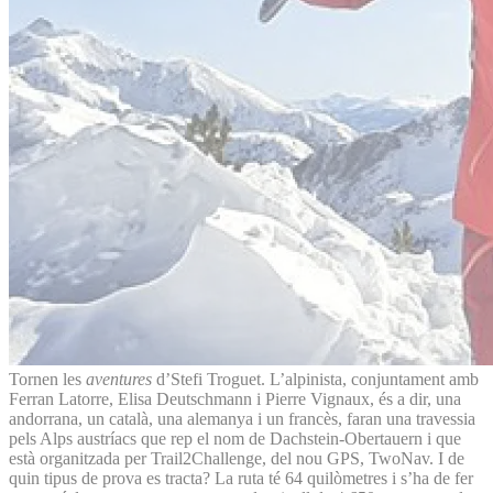
Tornen les
aventures
d’Stefi Troguet. L’alpinista, conjuntament amb
Ferran Latorre, Elisa Deutschmann i Pierre Vignaux, és a dir, una
andorrana, un català, una alemanya i un francès, faran una travessia
pels Alps austríacs que rep el nom de Dachstein-Obertauern i que
està organitzada per Trail2Challenge, del nou GPS, TwoNav. I de
quin tipus de prova es tracta? La ruta té 64 quilòmetres i s’ha de fer