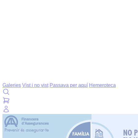
Galeries
Vist i no vist
Passava per aquí
Hemeroteca