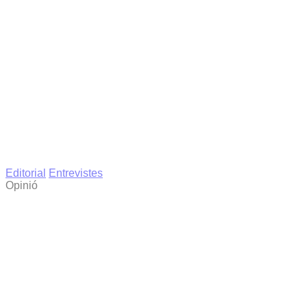
Editorial
Entrevistes
Opinió