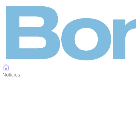
Panell de gestió de galetes
Notícies