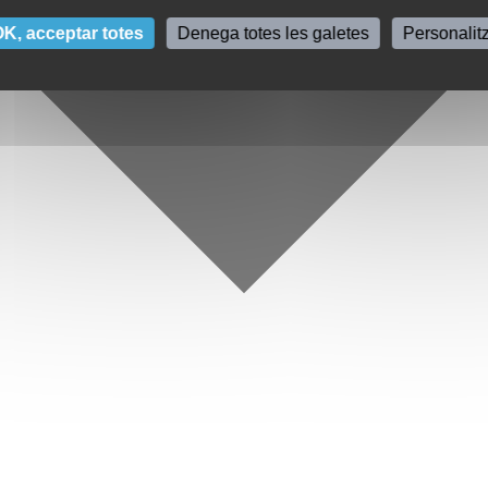
K, acceptar totes
Denega totes les galetes
Personalit