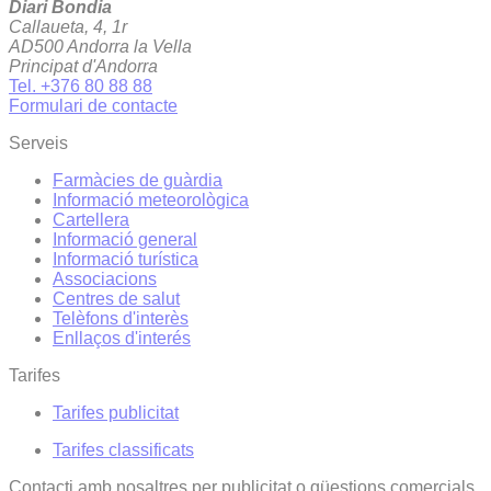
Diari Bondia
Callaueta, 4, 1r
AD500 Andorra la Vella
Principat d'Andorra
Tel. +376 80 88 88
Formulari de contacte
Serveis
Farmàcies de guàrdia
Informació meteorològica
Cartellera
Informació general
Informació turística
Associacions
Centres de salut
Telèfons d'interès
Enllaços d'interés
Tarifes
Tarifes publicitat
Tarifes classificats
Contacti amb nosaltres per publicitat o qüestions comercials