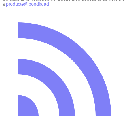
a
producte@bondia.ad