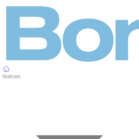
Panell de gestió de galetes
Notícies