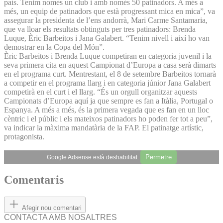
país. Tenim només un club i amb només 50 patinadors. A més a
més, un equip de patinadors que està progressant mica en mica”, va
assegurar la presidenta de l’ens andorrà, Mari Carme Santamaria,
que va lloar els resultats obtinguts per tres patinadors: Brenda
Luque, Èric Barbeitos i Jana Galabert. “Tenim nivell i així ho van
demostrar en la Copa del Món”.
Èric Barbeitos i Brenda Luque competiran en categoria juvenil i la
seva primera cita en aquest Campionat d’Europa a casa serà dimarts
en el programa curt. Mentrestant, el 8 de setembre Barbeitos tornarà
a competir en el programa llarg i en categoria júnior Jana Galabert
competirà en el curt i el llarg. “És un orgull organitzar aquests
Campionats d’Europa aquí ja que sempre es fan a Itàlia, Portugal o
Espanya. A més a més, és la primera vegada que es fan en un lloc
cèntric i el públic i els mateixos patinadors ho poden fer tot a peu”,
va indicar la màxima mandatària de la FAP. El patinatge artístic,
protagonista.
Permetre
Google Adsense està deshabilitat.
Comentaris
Afegir nou comentari
CONTACTA AMB NOSALTRES