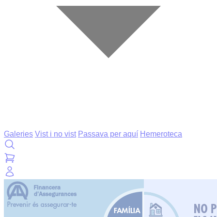
Galeries
Vist i no vist
Passava per aquí
Hemeroteca