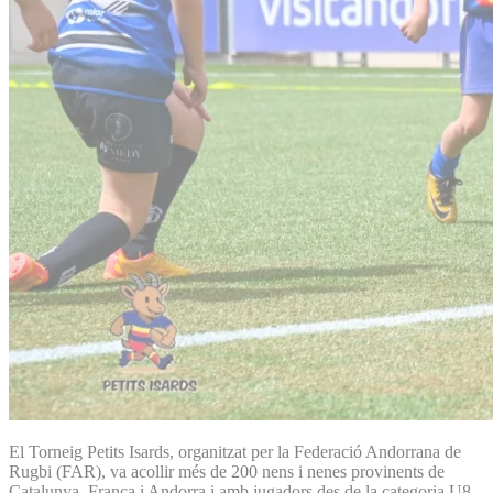
El Torneig Petits Isards, organitzat per la Federació Andorrana de
Rugbi (FAR), va acollir més de 200 nens i nenes provinents de
Catalunya, França i Andorra i amb jugadors des de la categoria U8