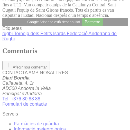
fins a U12. Van competir equips de la Catalunya Central, Sant
Cugat i l'equip de Saint Girons francès. Tots els partits es van
disputar a l'Estadi Nacional després d'un temps d'absència.
Permetre
Google Adsense està deshabilitat.
Etiquetes
rugbi
Torneig dels Petits Isards
Federació Andorrana de
Rugbi
Comentaris
Afegir nou comentari
CONTACTA AMB NOSALTRES
Diari Bondia
Callaueta, 4, 1r
AD500 Andorra la Vella
Principat d'Andorra
Tel. +376 80 88 88
Formulari de contacte
Serveis
Farmàcies de guàrdia
Informació meteorològica