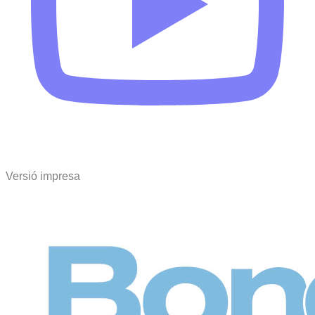
Versió impresa