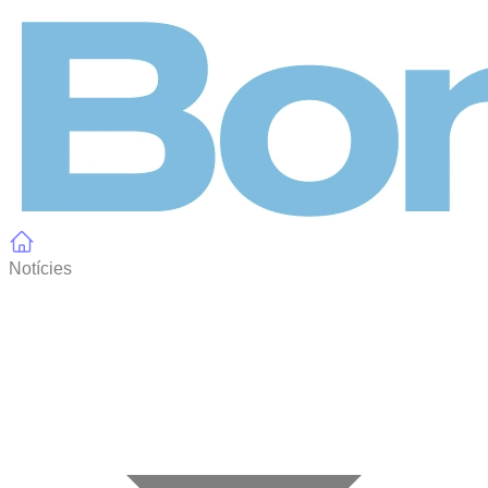
Panell de gestió de galetes
Notícies