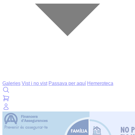
Galeries
Vist i no vist
Passava per aquí
Hemeroteca