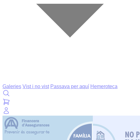
Galeries
Vist i no vist
Passava per aquí
Hemeroteca