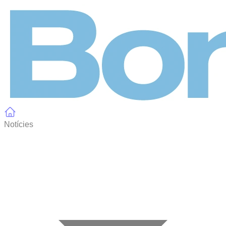
Panell de gestió de galetes
Notícies