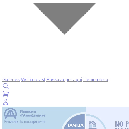
Galeries
Vist i no vist
Passava per aquí
Hemeroteca