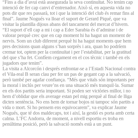
“Fins a dia d’avui està assegurada la seva continuïtat. No tenim cap
intenció de fer cap canvi d’entrenador. Això sí, en aquesta vida no
pots dir que res passarà, tot i que la intenció del club és remar fins al
final”. Jaume Nogués va lloar el suport de Gerard Piqué, que va
visitar la plantilla dijous abans del tancament del mercat d’hivern.
“El suport d’ell cap a mi i cap a Eder Sarabia és d’admirar i de
valorar perquè crec que en cap moment hi ha hagut un moment de
nervis. Som un club diferent perquè hi ha hagut moments que hem
pres decisions quan alguns s’han sorprès i ara, quan ho podríem
cremar tot, optem per la continuïtat i per l’estabilitat, per la gratitud
del que s’ha fet. Confíem cegament en el cos tècnic i també en els
jugadors que tenim”.
La visita a Alcorcón i després enfrontar-se a l’Estadi Nacional contra
el Vila-real B seran clau per fer un pas de gegant cap a la salvació,
però també per agafar confiança. “Més que vitals són importants per
la moral i inclús per veure’ns en una situació més tranquil·la. Sumar
en els dos partits seria important. Si poden ser victòries millor, i no
hem d’oblidar que els average estan pel mig perquè al final de lliga
dicten sentència. No ens hem de tornar bojos ni tampoc són partits a
vida o mort. Si ho pensem ens equivocarem”, va explicar Jaume
Nogués, que té dos maldecaps, tot i així, la gestió es porta amb certa
calma. L’FC Andorra, de moment, a nivell esportiu es troba en
penúltima posició, però la salvació només està a un punt.