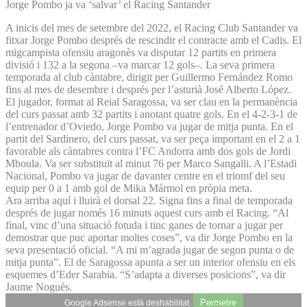
Jorge Pombo ja va ‘salvar’ el Racing Santander
A inicis del mes de setembre del 2022, el Racing Club Santander va
fitxar Jorge Pombo després de rescindir el contracte amb el Cadis. El
migcampista ofensiu aragonès va disputar 12 partits en primera
divisió i 132 a la segona –va marcar 12 gols–. La seva primera
temporada al club càntabre, dirigit per Guillermo Fernández Romo
fins al mes de desembre i després per l’asturià José Alberto López.
El jugador, format al Reial Saragossa, va ser clau en la permanència
del curs passat amb 32 partits i anotant quatre gols. En el 4-2-3-1 de
l’entrenador d’Oviedo, Jorge Pombo va jugar de mitja punta. En el
partit del Sardinero, del curs passat, va ser peça important en el 2 a 1
favorable als càntabres contra l’FC Andorra amb dos gols de Jordi
Mboula. Va ser substituït al minut 76 per Marco Sangalli. A l’Estadi
Nacional, Pombo va jugar de davanter centre en el triomf del seu
equip per 0 a 1 amb gol de Mika Mármol en pròpia meta.
Ara arriba aquí i lluirà el dorsal 22. Signa fins a final de temporada
després de jugar només 16 minuts aquest curs amb el Racing. “Al
final, vinc d’una situació fotuda i tinc ganes de tornar a jugar per
demostrar que puc aportar moltes coses”, va dir Jorge Pombo en la
seva presentació oficial. “A mi m’agrada jugar de segon punta o de
mitja punta”. El de Saragossa apunta a ser un interior ofensiu en els
esquemes d’Eder Sarabia. “S’adapta a diverses posicions”, va dir
Jaume Nogués.
Permetre
Google Adsense està deshabilitat.