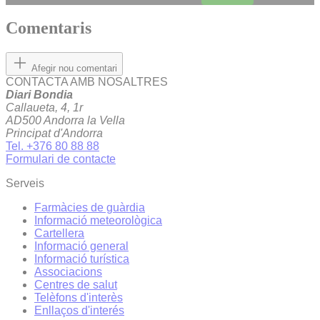
Comentaris
Afegir nou comentari
CONTACTA AMB NOSALTRES
Diari Bondia
Callaueta, 4, 1r
AD500 Andorra la Vella
Principat d'Andorra
Tel. +376 80 88 88
Formulari de contacte
Serveis
Farmàcies de guàrdia
Informació meteorològica
Cartellera
Informació general
Informació turística
Associacions
Centres de salut
Telèfons d'interès
Enllaços d'interés