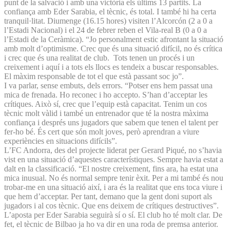
punt de la salvació i amb una victòria els últims 13 partits. La
confiança amb Eder Sarabia, el tècnic, és total. I també hi ha certa
tranquil·litat. Diumenge (16.15 hores) visiten l’Alcorcón (2 a 0 a
l’Estadi Nacional) i el 24 de febrer reben el Vila-real B (0 a 0 a
l’Estadi de la Ceràmica). “Jo personalment estic afrontant la situació
amb molt d’optimisme. Crec que és una situació difícil, no és crítica
i crec que és una realitat de club. Tots tenen un procés i un
creixement i aquí i a tots els llocs es tendeix a buscar responsables.
El màxim responsable de tot el que està passant soc jo”.
I va parlar, sense embuts, dels errors. “Potser ens hem passat una
mica de frenada. Ho reconec i ho accepto. S’han d’acceptar les
crítiques. Això sí, crec que l’equip està capacitat. Tenim un cos
tècnic molt vàlid i també un entrenador que té la nostra màxima
confiança i després uns jugadors que sabem que tenen el talent per
fer-ho bé. És cert que són molt joves, però aprendran a viure
experiències en situacions difícils”.
L’FC Andorra, des del projecte liderat per Gerard Piqué, no s’havia
vist en una situació d’aquestes característiques. Sempre havia estat a
dalt en la classificació. “El nostre creixement, fins ara, ha estat una
mica inusual. No és normal sempre tenir èxit. Per a mi també és nou
trobar-me en una situació així, i ara és la realitat que ens toca viure i
que hem d’acceptar. Per tant, demano que la gent doni suport als
jugadors i al cos tècnic. Que ens deixem de crítiques destructives”.
L’aposta per Eder Sarabia seguirà sí o sí. El club ho té molt clar. De
fet, el tècnic de Bilbao ja ho va dir en una roda de premsa anterior.