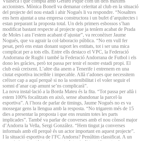
Vilaseca i que compta amb Gerard Piqué com un dels màxims
accionistes. Mònica Bonell va demanar celeritat al club en la situació
del projecte del nou estadi i ahir Nogués li va respondre. “Nosaltres
ens hem ajuntat a una empresa constructora i un bufet d’arquitectes i
estan preparant la proposta total. Un dels primers esbossos s’han
modificat bastant respecte al projecte que ja teníem acabat de Prada
de Moles i ara l’estem acabant d’ajustar”, va reconèixer Jaume
Nogués, que va agrair la col·laboracio pública. “No em vull fer
pesat, però ens estan donant suport les entitats, tot i ser una mica
complicat per a tots ells. Entre ells destaco el VPC, la Federació
Andorrana de Rugbi i també la Federació Andorrana de Futbol i els
dono les gràcies, però tot passa per tenir el nostre estadi propi. El
club està creixent. L’altre dia anem a Tenerife i entrenem en una
ciutat esportiva increïble i impecable. Allà t’adones que necessitem
créixer cap a aquí perquè si no la sostenibilitat i el voler seguir el
somni d’anar cap amunt se’ns complicarà”.
La nova instal·lació a la Borda Mateu és la fita. “Tot passa per allà i
estem 100% focalitzats en això, sense abandonar la parcel·la
esportiva”. A l’hora de parlar de timings, Jaume Nogués no es va
mossegar gens la llengua amb la resposta. “No trigarem més de 15
dies a presentar la proposta i que ens reunim totes les parts
implicades”. També va parlar de converses amb el nou cònsol major
d’Andorra la Vella, Sergi González. “Hem tingut ja converses
informals amb ell perquè és un actor important en aquest projecte”.
I la situació esportiva de l’FC Andorra? Penúltim classificat. A un