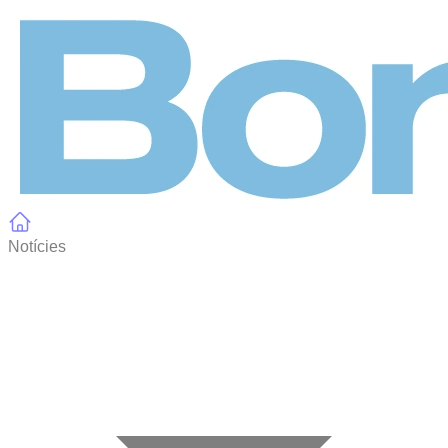
Panell de gestió de galetes
Notícies