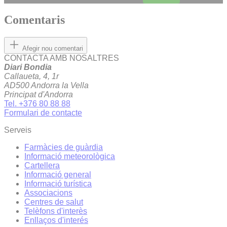
Comentaris
Afegir nou comentari
CONTACTA AMB NOSALTRES
Diari Bondia
Callaueta, 4, 1r
AD500 Andorra la Vella
Principat d'Andorra
Tel. +376 80 88 88
Formulari de contacte
Serveis
Farmàcies de guàrdia
Informació meteorològica
Cartellera
Informació general
Informació turística
Associacions
Centres de salut
Telèfons d'interès
Enllaços d'interés