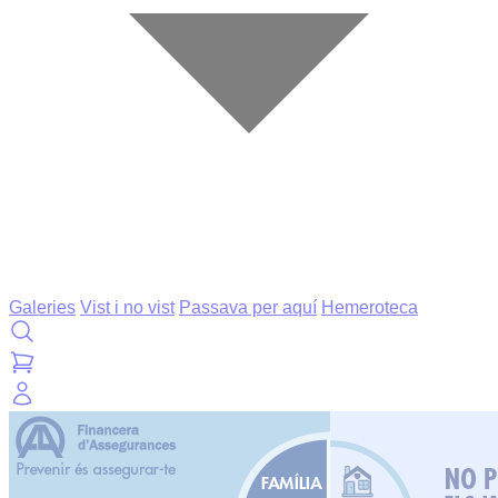
Galeries
Vist i no vist
Passava per aquí
Hemeroteca