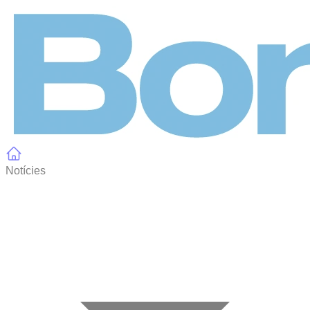
Panell de gestió de galetes
Notícies