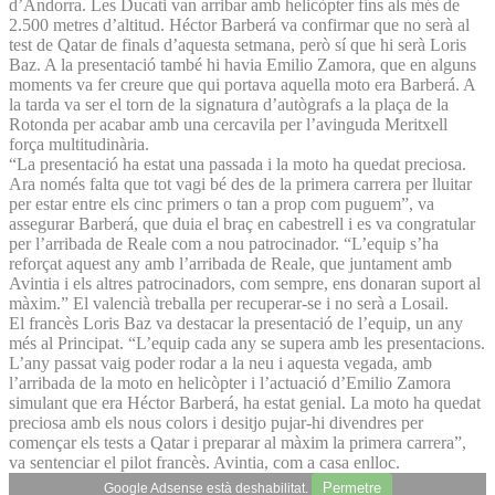
d’Andorra. Les Ducati van arribar amb helicòpter fins als més de
2.500 metres d’altitud. Héctor Barberá va confirmar que no serà al
test de Qatar de finals d’aquesta setmana, però sí que hi serà Loris
Baz. A la presentació també hi havia Emilio Zamora, que en alguns
moments va fer creure que qui portava aquella moto era Barberá. A
la tarda va ser el torn de la signatura d’autògrafs a la plaça de la
Rotonda per acabar amb una cercavila per l’avinguda Meritxell
força multitudinària.
“La presentació ha estat una passada i la moto ha quedat preciosa.
Ara només falta que tot vagi bé des de la primera carrera per lluitar
per estar entre els cinc primers o tan a prop com puguem”, va
assegurar Barberá, que duia el braç en cabestrell i es va congratular
per l’arribada de Reale com a nou patrocinador. “L’equip s’ha
reforçat aquest any amb l’arribada de Reale, que juntament amb
Avintia i els altres patrocinadors, com sempre, ens donaran suport al
màxim.” El valencià treballa per recuperar-se i no serà a Losail.
El francès Loris Baz va destacar la presentació de l’equip, un any
més al Principat. “L’equip cada any se supera amb les presentacions.
L’any passat vaig poder rodar a la neu i aquesta vegada, amb
l’arribada de la moto en helicòpter i l’actuació d’Emilio Zamora
simulant que era Héctor Barberá, ha estat genial. La moto ha quedat
preciosa amb els nous colors i desitjo pujar-hi divendres per
començar els tests a Qatar i preparar al màxim la primera carrera”,
va sentenciar el pilot francès. Avintia, com a casa enlloc.
Permetre
Google Adsense està deshabilitat.