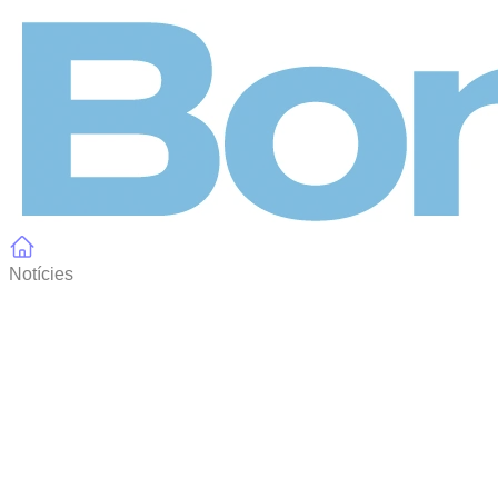
Panell de gestió de galetes
Notícies