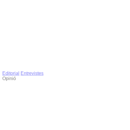
Editorial
Entrevistes
Opinió