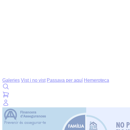
Galeries
Vist i no vist
Passava per aquí
Hemeroteca