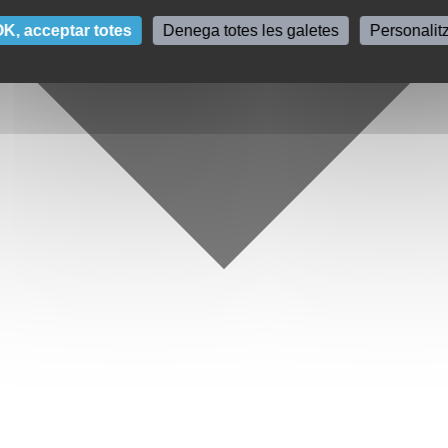
K, acceptar totes
Denega totes les galetes
Personalit