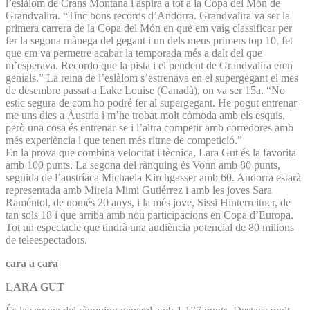
l’eslàlom de Crans Montana i aspira a tot a la Copa del Món de
Grandvalira. “Tinc bons records d’Andorra. Grandvalira va ser la
primera carrera de la Copa del Món en què em vaig classificar per
fer la segona mànega del gegant i un dels meus primers top 10, fet
que em va permetre acabar la temporada més a dalt del que
m’esperava. Recordo que la pista i el pendent de Grandvalira eren
genials.” La reina de l’eslàlom s’estrenava en el supergegant el mes
de desembre passat a Lake Louise (Canadà), on va ser 15a. “No
estic segura de com ho podré fer al supergegant. He pogut entrenar-
me uns dies a Àustria i m’he trobat molt còmoda amb els esquís,
però una cosa és entrenar-se i l’altra competir amb corredores amb
més experiència i que tenen més ritme de competició.”
En la prova que combina velocitat i tècnica, Lara Gut és la favorita
amb 100 punts. La segona del rànquing és Vonn amb 80 punts,
seguida de l’austríaca Michaela Kirchgasser amb 60. Andorra estarà
representada amb Mireia Mimi Gutiérrez i amb les joves Sara
Raméntol, de només 20 anys, i la més jove, Sissi Hinterreitner, de
tan sols 18 i que arriba amb nou participacions en Copa d’Europa.
Tot un espectacle que tindrà una audiència potencial de 80 milions
de teleespectadors.
cara a cara
LARA GUT