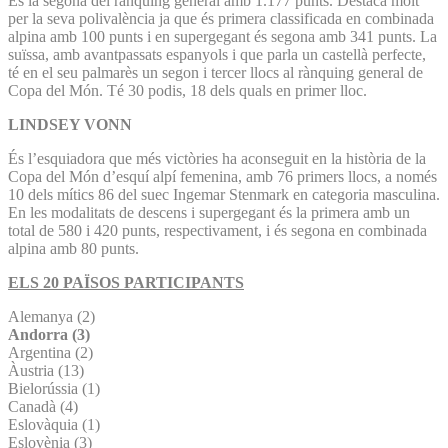
És la segona del rànquing general amb 1.177 punts. Destaca molt
per la seva polivalència ja que és primera classificada en combinada
alpina amb 100 punts i en supergegant és segona amb 341 punts. La
suïssa, amb avantpassats espanyols i que parla un castellà perfecte,
té en el seu palmarès un segon i tercer llocs al rànquing general de
Copa del Món. Té 30 podis, 18 dels quals en primer lloc.
LINDSEY VONN
És l’esquiadora que més victòries ha aconseguit en la història de la
Copa del Món d’esquí alpí femenina, amb 76 primers llocs, a només
10 dels mítics 86 del suec Ingemar Stenmark en categoria masculina.
En les modalitats de descens i supergegant és la primera amb un
total de 580 i 420 punts, respectivament, i és segona en combinada
alpina amb 80 punts.
ELS 20 PAÏSOS PARTICIPANTS
Alemanya (2)
Andorra (3)
Argentina (2)
Àustria (13)
Bielorússia (1)
Canadà (4)
Eslovàquia (1)
Eslovènia (3)