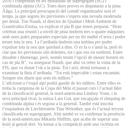
2016 i competiran en les modalitats de supergegant (SG) i
combinada alpina (AC). Totes dues proves es disputaran a la pista
Àliga. La principal preocupació del comitè organitzador serà el
temps, ja que segons les previsions s’espera una nevada moderada
per demà. Ton Naudi, el director de Qualitat i Medi Ambient de
Grandvalira-Ensisa, va explicar el pla B que tenen preparat. “Hem
celebrat una reunió i a nivell de pista tindrem tres o quatre màquines
amb unes pales preparades especials per no fer malbé el terra i poder
treure tota la neu. I a l’arribada tindrem una turbina per poder
expulsar tota la neu que quedarà a dins. O es fa o s’anul·la, però és
clar que les previsions són dolentes, tot i que ens en sortirem. Entre
dissabte i diumenge, però, només tenim l’opció de moure horaris en
cas de pla B”, va assegurar Naudi, que ahir va rebre la visita de la
FIS, que va donar l’ok a la pista. Tot i així, demà tornaran a
examinar la línia d’arribada. “Tot està impecable i estan encantats.
Sempre ens diuen que som els millors.”
L’aficionat a l’esquí alpí podrà gaudir de les millors. Entre elles es
troba la campiona de la Copa del Món el passat curs i l’actual líder
de la classificació general, la nord-americana Lindsey Vonn, i la
seva principal rival, la suïssa Lara Gut, que encapçala el rànquing de
combinada alpina i és segona a la general. També està inscrita
l’esquiadora de Liechtenstein Tina Weirather, que és l’actual tercera
classificada en supergegant. Ahir també es va confirmar la presència
de la nord-americana Mikaela Shiffrin, que acaba de superar una
lesió al genoll dret. Va tornar a la competició amb una victòria en