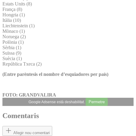
Estats Units (8)
França (8)
Hongria (1)
Itàlia (10)
Liechtenstein (1)
Mònaco (1)
Noruega (2)
Polònia (1)
Sèrbia (1)
Suïssa (9)
Suècia (1)
República Txeca (2)
(Entre parèntesis el nombre d’esquiadores per país)
FOTO: GRANDVALIRA
Permetre
Google Adsense està deshabilitat.
Comentaris
Afegir nou comentari