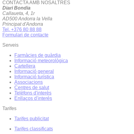
CONTACTA AMB NOSALTRES
Diari Bondia
Callaueta, 4, 1r
AD500 Andorra la Vella
Principat d'Andorra
Tel. +376 80 88 88
Formulari de contacte
Serveis
Farmàcies de guàrdia
Informació meteorològica
Cartellera
Informació general
Informació turística
Associacions
Centres de salut
Telèfons d'interès
Enllaços d'interés
Tarifes
Tarifes publicitat
Tarifes classificats