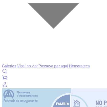
Galeries
Vist i no vist
Passava per aquí
Hemeroteca