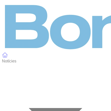
Panell de gestió de galetes
Notícies