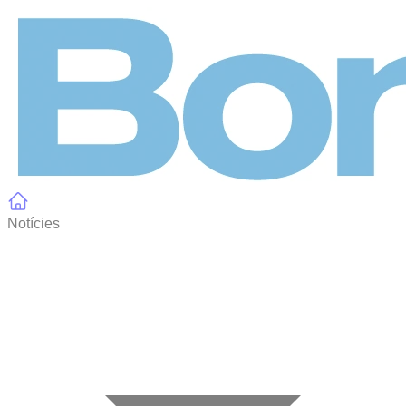
Panell de gestió de galetes
Notícies