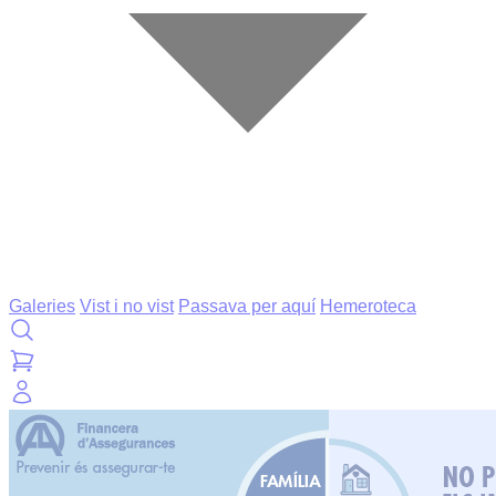
Galeries
Vist i no vist
Passava per aquí
Hemeroteca