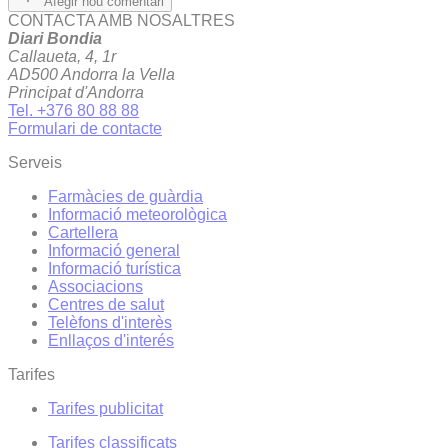
Afegir nou comentari
CONTACTA AMB NOSALTRES
Diari Bondia
Callaueta, 4, 1r
AD500 Andorra la Vella
Principat d'Andorra
Tel. +376 80 88 88
Formulari de contacte
Serveis
Farmàcies de guàrdia
Informació meteorològica
Cartellera
Informació general
Informació turística
Associacions
Centres de salut
Telèfons d'interès
Enllaços d'interés
Tarifes
Tarifes publicitat
Tarifes classificats