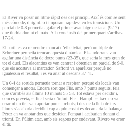
El River va posar un ritme ràpid des del principi. Així és com se sent
més còmode, dirigint-lo i imposant rapidesa en les transicions. Un
parcial de 0-8 permetia agafar el primer avantatge destacat (9-17)
que tindria durant el matx. A la conclusió del primer quart s’arribava
17-24.
El partit es va reprendre mancat d’efectivitat, però un triple de
Schreiner permetia trencar aquesta dinàmica. Els andorrans van
agafar una distància de dotze punts (23-35), que seria la més gran de
tot el duel. Els alacantins es van centrar i obtenien un parcial de 9-0,
que els acostava al marcador. Safford va aparèixer perquè no
igualessin el resultat, i es va anar al descans 37-41.
Un 0-4 de sortida permetia tornar a respirar, perquè els locals van
començar a anotar. Encara sort que Flis, amb 7 punts seguits, feia
que s’arribés als últims 10 minuts 55-58. Tot estava per decidir i,
com es preveia, el final seria d’infart. Flis i Hampl –el txec no va
errar ni un tir– van aportar punts i rebots; i des de la línia de tirs
lliures s’acabaria decidint cap a quin costat es decantaria la balança.
Pérez en va anotar dos que desfeien l’empat i acabarien donant el
triomf. En l’últim atac, amb sis segons per endavant, Rivero va errar
el tir.