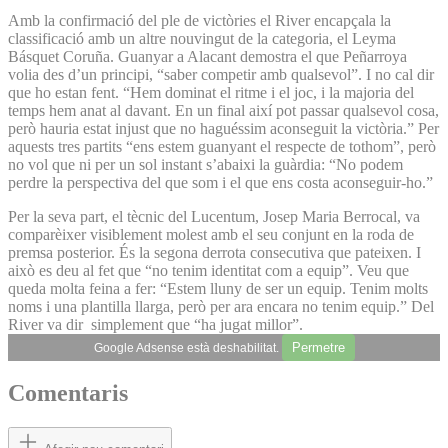
Amb la confirmació del ple de victòries el River encapçala la
classificació amb un altre nouvingut de la categoria, el Leyma
Básquet Coruña. Guanyar a Alacant demostra el que Peñarroya
volia des d’un principi, “saber competir amb qualsevol”. I no cal dir
que ho estan fent. “Hem dominat el ritme i el joc, i la majoria del
temps hem anat al davant. En un final així pot passar qualsevol cosa,
però hauria estat injust que no haguéssim aconseguit la victòria.” Per
aquests tres partits “ens estem guanyant el respecte de tothom”, però
no vol que ni per un sol instant s’abaixi la guàrdia: “No podem
perdre la perspectiva del que som i el que ens costa aconseguir-ho.”
Per la seva part, el tècnic del Lucentum, Josep Maria Berrocal, va
comparèixer visiblement molest amb el seu conjunt en la roda de
premsa posterior. És la segona derrota consecutiva que pateixen. I
això es deu al fet que “no tenim identitat com a equip”. Veu que
queda molta feina a fer: “Estem lluny de ser un equip. Tenim molts
noms i una plantilla llarga, però per ara encara no tenim equip.” Del
River va dir simplement que “ha jugat millor”.
Permetre
Google Adsense està deshabilitat.
Comentaris