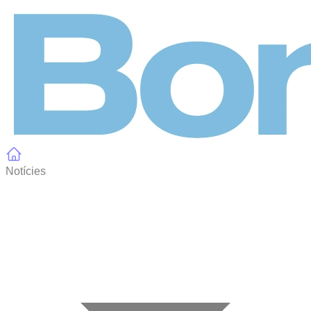
Panell de gestió de galetes
Notícies