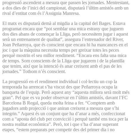
progressió ascendent a mesura que passen les jornades. Mentrestant,
a dos dies de l’inici del campionat, disputarà l’últim amistós amb un
rival d’entitat com és l’Assignia Manresa.
El matx es disputarà demà al migdia a la capital del Bages. Estava
programat encara que “pot semblar una mica estrany que juguem
dos dies abans de començar la Lliga, però necessitem jugar i aquest
serà un entrenament de qualitat”, assegura l’entrenador del River,
Joan Peñarroya, que és conscient que encara hi ha mancances en el
joc i que la màquina necessita temps per greixar totes les peces
perquè mostrin el seu millor rendiment. “Encara ens falta una mica
de temps. Som conscients de la Lliga que jugarem i de la plantilla
que tenim, així que la intenció és anar creixent amb el pas de les
jornades.” Tothom n’és conscient.
La progressió en el rendiment individual i col·lectiu un cop la
temporada ha arrencat s’ha viscut des que Peñarroya ocupa la
banqueta de l’equip. Però aquest any “aquesta millora serà molt més
gran”. Pel que es va poder observar en l’últim amistós, davant l’FC
Barcelona B Regal, queda molta feina a fer. “Comptem amb
jugadors amb projecció i que aniran creixent a mesura que s’hi
integrin.” Aquest és un conjunt que ha d’anar a més, confeccionat
com a “aposta del club per convicció i perquè també ens toca per la
nostra realitat econòmica”. Però, tot i que s’ha d’anar superant
etapes, “estem preparats per competir des del primer dia i no