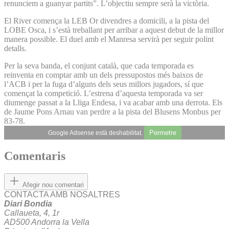
renunciem a guanyar partits”. L’objectiu sempre serà la victòria.
El River comença la LEB Or divendres a domicili, a la pista del
LOBE Osca, i s’està treballant per arribar a aquest debut de la millor
manera possible. El duel amb el Manresa servirà per seguir polint
detalls.
Per la seva banda, el conjunt català, que cada temporada es
reinventa en comptar amb un dels pressupostos més baixos de
l’ACB i per la fuga d’alguns dels seus millors jugadors, sí que
començat la competició. L’estrena d’aquesta temporada va ser
diumenge passat a la Lliga Endesa, i va acabar amb una derrota. Els
de Jaume Pons Arnau van perdre a la pista del Blusens Monbus per
83-78.
Permetre
Google Adsense està deshabilitat.
Comentaris
Afegir nou comentari
CONTACTA AMB NOSALTRES
Diari Bondia
Callaueta, 4, 1r
AD500 Andorra la Vella