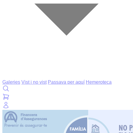
Galeries
Vist i no vist
Passava per aquí
Hemeroteca