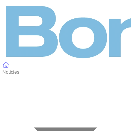
Panell de gestió de galetes
Notícies