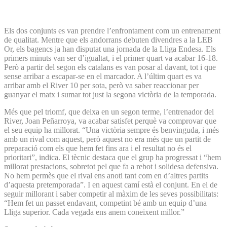
Els dos conjunts es van prendre l’enfrontament com un entrenament
de qualitat. Mentre que els andorrans debuten divendres a la LEB
Or, els bagencs ja han disputat una jornada de la Lliga Endesa. Els
primers minuts van ser d’igualtat, i el primer quart va acabar 16-18.
Però a partir del segon els catalans es van posar al davant, tot i que
sense arribar a escapar-se en el marcador. A l’últim quart es va
arribar amb el River 10 per sota, però va saber reaccionar per
guanyar el matx i sumar tot just la segona victòria de la temporada.
Més que pel triomf, que deixa en un segon terme, l’entrenador del
River, Joan Peñarroya, va acabar satisfet perquè va comprovar que
el seu equip ha millorat. “Una victòria sempre és benvinguda, i més
amb un rival com aquest, però aquest no era més que un partit de
preparació com els que hem fet fins ara i el resultat no és el
prioritari”, indica. El tècnic destaca que el grup ha progressat i “hem
millorat prestacions, sobretot pel que fa a rebot i solidesa defensiva.
No hem permès que el rival ens anoti tant com en d’altres partits
d’aquesta pretemporada”. I en aquest camí està el conjunt. En el de
seguir millorant i saber competir al màxim de les seves possibilitats:
“Hem fet un passet endavant, competint bé amb un equip d’una
Lliga superior. Cada vegada ens anem coneixent millor.”