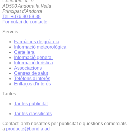
Callaueta, 4, 1r
AD500 Andorra la Vella
Principat d'Andorra
Tel. +376 80 88 88
Formulari de contacte
Serveis
Farmàcies de guàrdia
Informació meteorològica
Cartellera
Informació general
Informació turística
Associacions
Centres de salut
Telèfons d'interès
Enllaços d'interés
Tarifes
Tarifes publicitat
Tarifes classificats
Contacti amb nosaltres per publicitat o qüestions comercials
a
producte@bondia.ad