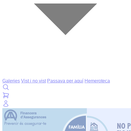
Galeries
Vist i no vist
Passava per aquí
Hemeroteca