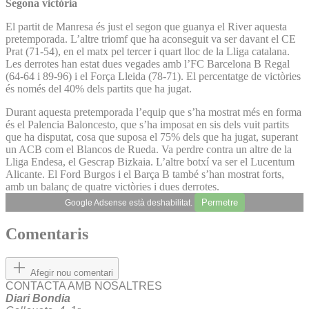
Segona victòria
El partit de Manresa és just el segon que guanya el River aquesta
pretemporada. L’altre triomf que ha aconseguit va ser davant el CE
Prat (71-54), en el matx pel tercer i quart lloc de la Lliga catalana.
Les derrotes han estat dues vegades amb l’FC Barcelona B Regal
(64-64 i 89-96) i el Força Lleida (78-71). El percentatge de victòries
és només del 40% dels partits que ha jugat.
Durant aquesta pretemporada l’equip que s’ha mostrat més en forma
és el Palencia Baloncesto, que s’ha imposat en sis dels vuit partits
que ha disputat, cosa que suposa el 75% dels que ha jugat, superant
un ACB com el Blancos de Rueda. Va perdre contra un altre de la
Lliga Endesa, el Gescrap Bizkaia. L’altre botxí va ser el Lucentum
Alicante. El Ford Burgos i el Barça B també s’han mostrat forts,
amb un balanç de quatre victòries i dues derrotes.
Permetre
Google Adsense està deshabilitat.
Comentaris
Afegir nou comentari
CONTACTA AMB NOSALTRES
Diari Bondia