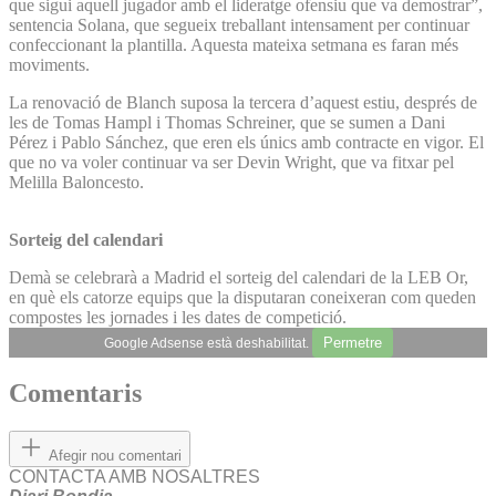
que sigui aquell jugador amb el lideratge ofensiu que va demostrar”,
sentencia Solana, que segueix treballant intensament per continuar
confeccionant la plantilla. Aquesta mateixa setmana es faran més
moviments.
La renovació de Blanch suposa la tercera d’aquest estiu, després de
les de Tomas Hampl i Thomas Schreiner, que se sumen a Dani
Pérez i Pablo Sánchez, que eren els únics amb contracte en vigor. El
que no va voler continuar va ser Devin Wright, que va fitxar pel
Melilla Baloncesto.
Sorteig del calendari
Demà se celebrarà a Madrid el sorteig del calendari de la LEB Or,
en què els catorze equips que la disputaran coneixeran com queden
compostes les jornades i les dates de competició.
Permetre
Google Adsense està deshabilitat.
Comentaris
Afegir nou comentari
CONTACTA AMB NOSALTRES