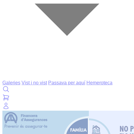
Galeries
Vist i no vist
Passava per aquí
Hemeroteca