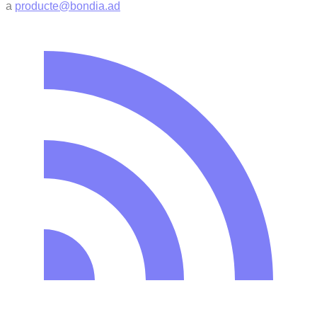
a
producte@bondia.ad