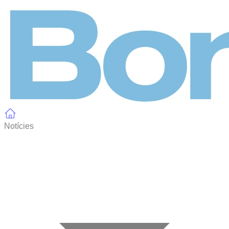
Panell de gestió de galetes
Notícies