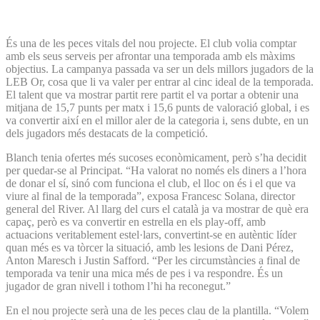
És una de les peces vitals del nou projecte. El club volia comptar
amb els seus serveis per afrontar una temporada amb els màxims
objectius. La campanya passada va ser un dels millors jugadors de la
LEB Or, cosa que li va valer per entrar al cinc ideal de la temporada.
El talent que va mostrar partit rere partit el va portar a obtenir una
mitjana de 15,7 punts per matx i 15,6 punts de valoració global, i es
va convertir així en el millor aler de la categoria i, sens dubte, en un
dels jugadors més destacats de la competició.
Blanch tenia ofertes més sucoses econòmicament, però s’ha decidit
per quedar-se al Principat. “Ha valorat no només els diners a l’hora
de donar el sí, sinó com funciona el club, el lloc on és i el que va
viure al final de la temporada”, exposa Francesc Solana, director
general del River. Al llarg del curs el català ja va mostrar de què era
capaç, però es va convertir en estrella en els play-off, amb
actuacions veritablement estel·lars, convertint-se en autèntic líder
quan més es va tòrcer la situació, amb les lesions de Dani Pérez,
Anton Maresch i Justin Safford. “Per les circumstàncies a final de
temporada va tenir una mica més de pes i va respondre. És un
jugador de gran nivell i tothom l’hi ha reconegut.”
En el nou projecte serà una de les peces clau de la plantilla. “Volem