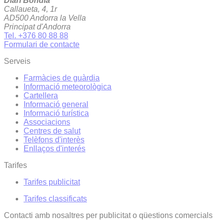
Diari Bondia
Callaueta, 4, 1r
AD500 Andorra la Vella
Principat d'Andorra
Tel. +376 80 88 88
Formulari de contacte
Serveis
Farmàcies de guàrdia
Informació meteorològica
Cartellera
Informació general
Informació turística
Associacions
Centres de salut
Telèfons d'interès
Enllaços d'interés
Tarifes
Tarifes publicitat
Tarifes classificats
Contacti amb nosaltres per publicitat o qüestions comercials