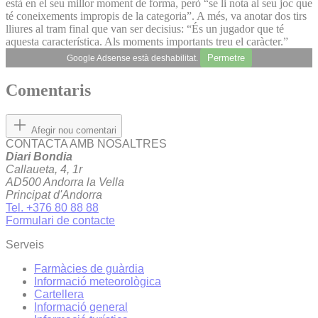
està en el seu millor moment de forma, però “se li nota al seu joc que
té coneixements impropis de la categoria”. A més, va anotar dos tirs
lliures al tram final que van ser decisius: “És un jugador que té
aquesta característica. Als moments importants treu el caràcter.”
Permetre
Google Adsense està deshabilitat.
Comentaris
Afegir nou comentari
CONTACTA AMB NOSALTRES
Diari Bondia
Callaueta, 4, 1r
AD500 Andorra la Vella
Principat d'Andorra
Tel. +376 80 88 88
Formulari de contacte
Serveis
Farmàcies de guàrdia
Informació meteorològica
Cartellera
Informació general