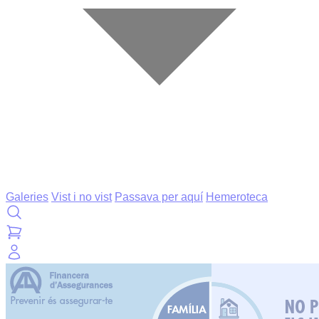
Galeries
Vist i no vist
Passava per aquí
Hemeroteca