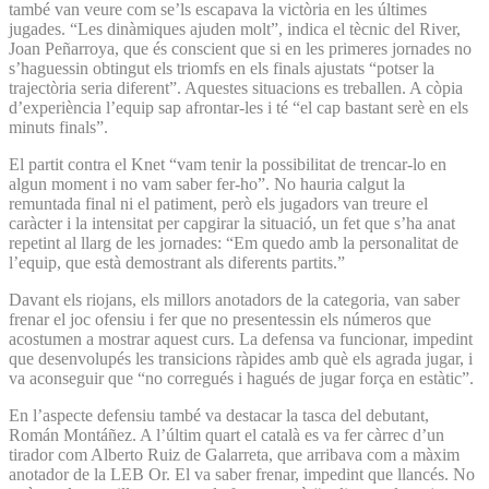
també van veure com se’ls escapava la victòria en les últimes
jugades. “Les dinàmiques ajuden molt”, indica el tècnic del River,
Joan Peñarroya, que és conscient que si en les primeres jornades no
s’haguessin obtingut els triomfs en els finals ajustats “potser la
trajectòria seria diferent”. Aquestes situacions es treballen. A còpia
d’experiència l’equip sap afrontar-les i té “el cap bastant serè en els
minuts finals”.
El partit contra el Knet “vam tenir la possibilitat de trencar-lo en
algun moment i no vam saber fer-ho”. No hauria calgut la
remuntada final ni el patiment, però els jugadors van treure el
caràcter i la intensitat per capgirar la situació, un fet que s’ha anat
repetint al llarg de les jornades: “Em quedo amb la personalitat de
l’equip, que està demostrant als diferents partits.”
Davant els riojans, els millors anotadors de la categoria, van saber
frenar el joc ofensiu i fer que no presentessin els números que
acostumen a mostrar aquest curs. La defensa va funcionar, impedint
que des­envolupés les transicions ràpides amb què els agrada jugar, i
va aconseguir que “no corregués i hagués de jugar força en estàtic”.
En l’aspecte defensiu també va destacar la tasca del debutant,
Román Montáñez. A l’últim quart el català es va fer càrrec d’un
tirador com Alberto Ruiz de Galarreta, que arribava com a màxim
anotador de la LEB Or. El va saber frenar, impedint que llancés. No