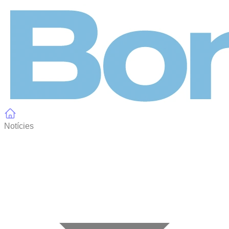
Panell de gestió de galetes
Notícies