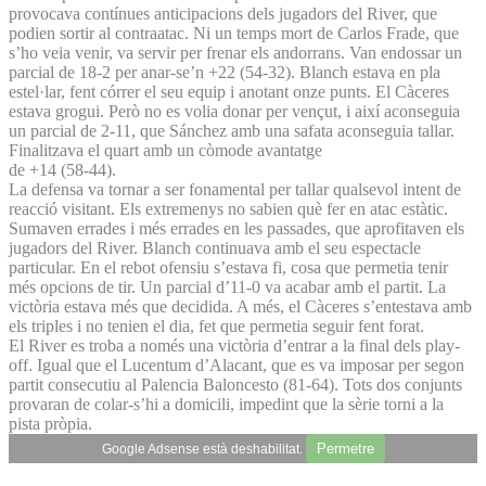
provocava contínues anticipacions dels jugadors del River, que
podien sortir al contraatac. Ni un temps mort de Carlos Frade, que
s’ho veia venir, va servir per frenar els andorrans. Van endossar un
parcial de 18-2 per anar-se’n +22 (54-32). Blanch estava en pla
estel·lar, fent córrer el seu equip i anotant onze punts. El Càceres
estava grogui. Però no es volia donar per vençut, i així aconseguia
un parcial de 2-11, que Sánchez amb una safata aconseguia tallar.
Finalitzava el quart amb un còmode avantatge
de +14 (58-44).
La defensa va tornar a ser fonamental per tallar qualsevol intent de
reacció visitant. Els extremenys no sabien què fer en atac estàtic.
Sumaven errades i més errades en les passades, que aprofitaven els
jugadors del River. Blanch continuava amb el seu espectacle
particular. En el rebot ofensiu s’estava fi, cosa que permetia tenir
més opcions de tir. Un parcial d’11-0 va acabar amb el partit. La
victòria estava més que decidida. A més, el Càceres s’entestava amb
els triples i no tenien el dia, fet que permetia seguir fent forat.
El River es troba a només una victòria d’entrar a la final dels play-
off. Igual que el Lucentum d’Alacant, que es va imposar per segon
partit consecutiu al Palencia Baloncesto (81-64). Tots dos conjunts
provaran de colar-s’hi a domicili, impedint que la sèrie torni a la
pista pròpia.
Permetre
Google Adsense està deshabilitat.