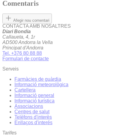
Comentaris
Afegir nou comentari
CONTACTA AMB NOSALTRES
Diari Bondia
Callaueta, 4, 1r
AD500 Andorra la Vella
Principat d'Andorra
Tel. +376 80 88 88
Formulari de contacte
Serveis
Farmàcies de guàrdia
Informació meteorològica
Cartellera
Informació general
Informació turística
Associacions
Centres de salut
Telèfons d'interès
Enllaços d'interés
Tarifes