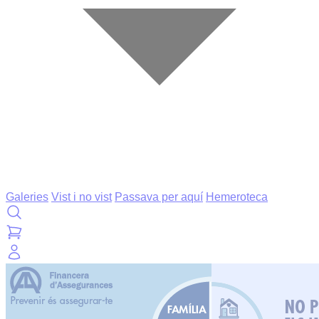
Galeries
Vist i no vist
Passava per aquí
Hemeroteca