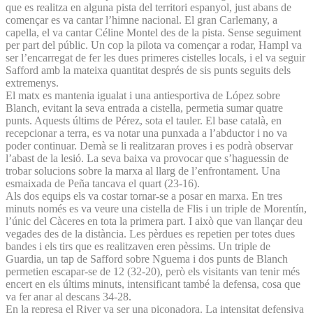
que es realitza en alguna pista del territori espanyol, just abans de
començar es va cantar l’himne nacional. El gran Carlemany, a
capella, el va cantar Céline Montel des de la pista. Sense seguiment
per part del públic. Un cop la pilota va començar a rodar, Hampl va
ser l’encarregat de fer les dues primeres cistelles locals, i el va seguir
Safford amb la mateixa quantitat després de sis punts seguits dels
extremenys.
El matx es mantenia igualat i una antiesportiva de López sobre
Blanch, evitant la seva entrada a cistella, permetia sumar quatre
punts. Aquests últims de Pérez, sota el tauler. El base català, en
recepcionar a terra, es va notar una punxada a l’abductor i no va
poder continuar. Demà se li realitzaran proves i es podrà observar
l’abast de la lesió. La seva baixa va provocar que s’haguessin de
trobar solucions sobre la marxa al llarg de l’enfrontament. Una
esmaixada de Peña tancava el quart (23-16).
Als dos equips els va costar tornar-se a posar en marxa. En tres
minuts només es va veure una cistella de Flis i un triple de Morentín,
l’únic del Càceres en tota la primera part. I això que van llançar deu
vegades des de la distància. Les pèrdues es repetien per totes dues
bandes i els tirs que es realitzaven eren pèssims. Un triple de
Guardia, un tap de Safford sobre Nguema i dos punts de Blanch
permetien escapar-se de 12 (32-20), però els visitants van tenir més
encert en els últims minuts, intensificant també la defensa, cosa que
va fer anar al descans 34-28.
En la represa el River va ser una piconadora. La intensitat defensiva