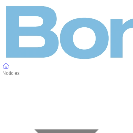
Panell de gestió de galetes
Notícies