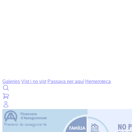
Galeries
Vist i no vist
Passava per aquí
Hemeroteca