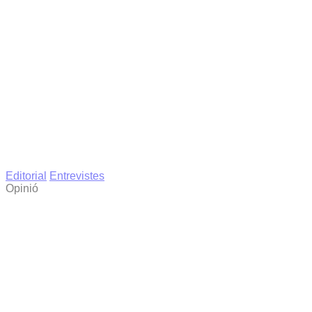
Editorial
Entrevistes
Opinió