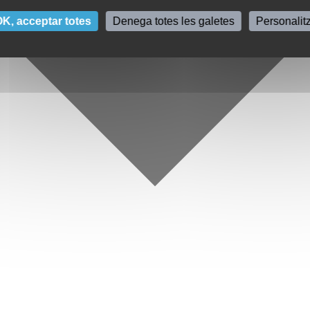
K, acceptar totes
Denega totes les galetes
Personalit