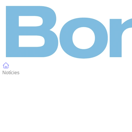
Panell de gestió de galetes
Notícies