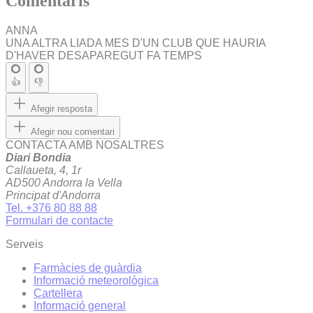
Comentaris
ANNA
UNA ALTRA LIADA MES D'UN CLUB QUE HAURIA
D'HAVER DESAPAREGUT FA TEMPS
👍
👎
Afegir resposta
Afegir nou comentari
CONTACTA AMB NOSALTRES
Diari Bondia
Callaueta, 4, 1r
AD500 Andorra la Vella
Principat d'Andorra
Tel. +376 80 88 88
Formulari de contacte
Serveis
Farmàcies de guàrdia
Informació meteorològica
Cartellera
Informació general