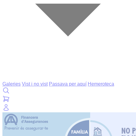
Galeries
Vist i no vist
Passava per aquí
Hemeroteca