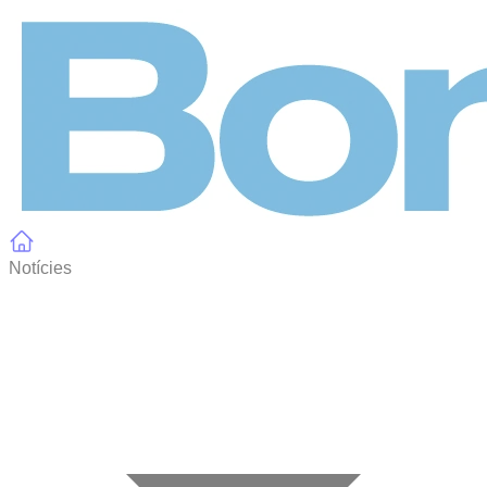
Panell de gestió de galetes
Notícies