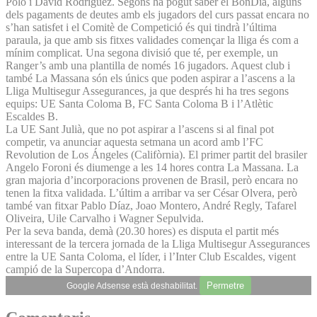
Polo i David Rodríguez. Segons ha pogut saber el BonDia, alguns
dels pagaments de deutes amb els jugadors del curs passat encara no
s’han satisfet i el Comitè de Competició és qui tindrà l’última
paraula, ja que amb sis fitxes validades començar la lliga és com a
mínim complicat. Una segona divisió que té, per exemple, un
Ranger’s amb una plantilla de només 16 jugadors. Aquest club i
també La Massana són els únics que poden aspirar a l’ascens a la
Lliga Multisegur Assegurances, ja que després hi ha tres segons
equips: UE Santa Coloma B, FC Santa Coloma B i l’Atlètic
Escaldes B.
La UE Sant Julià, que no pot aspirar a l’ascens si al final pot
competir, va anunciar aquesta setmana un acord amb l’FC
Revolution de Los Ángeles (Califòrnia). El primer partit del brasiler
Angelo Foroni és diumenge a les 14 hores contra La Massana. La
gran majoria d’incorporacions provenen de Brasil, però encara no
tenen la fitxa validada. L’últim a arribar va ser César Olvera, però
també van fitxar Pablo Díaz, Joao Montero, André Regly, Tafarel
Oliveira, Uile Carvalho i Wagner Sepulvida.
Per la seva banda, demà (20.30 hores) es disputa el partit més
interessant de la tercera jornada de la Lliga Multisegur Assegurances
entre la UE Santa Coloma, el líder, i l’Inter Club Escaldes, vigent
campió de la Supercopa d’Andorra.
Permetre
Google Adsense està deshabilitat.