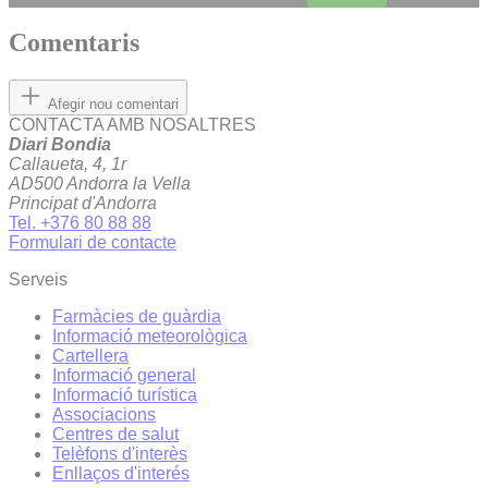
Comentaris
Afegir nou comentari
CONTACTA AMB NOSALTRES
Diari Bondia
Callaueta, 4, 1r
AD500 Andorra la Vella
Principat d'Andorra
Tel. +376 80 88 88
Formulari de contacte
Serveis
Farmàcies de guàrdia
Informació meteorològica
Cartellera
Informació general
Informació turística
Associacions
Centres de salut
Telèfons d'interès
Enllaços d'interés