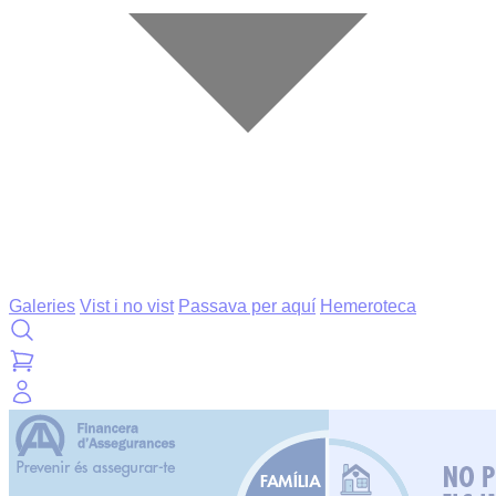
Galeries
Vist i no vist
Passava per aquí
Hemeroteca