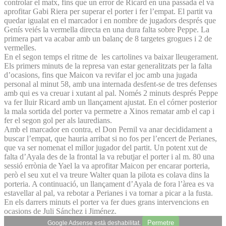
controlar el matx, fins que un error de Ricard en una passada el va
aprofitar Gabi Riera per superar el porter i fer l’empat. El partit va
quedar igualat en el marcador i en nombre de jugadors després que
Genís veiés la vermella directa en una dura falta sobre Peppe. La
primera part va acabar amb un balanç de 8 targetes grogues i 2 de
vermelles.
En el segon temps el ritme de les cartolines va baixar lleugerament.
Els primers minuts de la represa van estar generalitzats per la falta
d’ocasions, fins que Maicon va revifar el joc amb una jugada
personal al minut 58, amb una internada desfent-se de tres defenses
amb qui es va creuar i xutant al pal. Només 2 minuts després Peppe
va fer lluir Ricard amb un llançament ajustat. En el córner posterior
la mala sortida del porter va permetre a Xinos rematar amb el cap i
fer el segon gol per als lauredians.
Amb el marcador en contra, el Don Pernil va anar decididament a
buscar l’empat, que hauria arribat si no fos per l’encert de Perianes,
que va ser nomenat el millor jugador del partit. Un potent xut de
falta d’Ayala des de la frontal la va rebutjar el porter i al m. 80 una
sessió errònia de Yael la va aprofitar Maicon per encarar porteria,
però el seu xut el va treure Walter quan la pilota es colava dins la
porteria. A continuació, un llançament d’Ayala de fora l’àrea es va
estavellar al pal, va rebotar a Perianes i va tornar a picar a la fusta.
En els darrers minuts el porter va fer dues grans intervencions en
ocasions de Juli Sánchez i Jiménez.
Permetre
Google Adsense està deshabilitat.