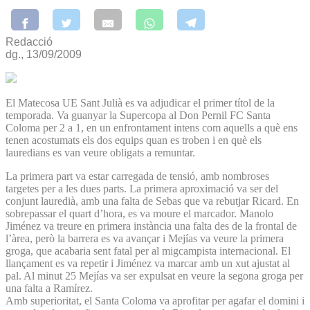
Redacció
dg., 13/09/2009
El Matecosa UE Sant Julià es va adjudicar el primer títol de la
temporada. Va guanyar la Supercopa al Don Pernil FC Santa
Coloma per 2 a 1, en un enfrontament intens com aquells a què ens
tenen acostumats els dos equips quan es troben i en què els
lauredians es van veure obligats a remuntar.
La primera part va estar carregada de tensió, amb nombroses
targetes per a les dues parts. La primera aproximació va ser del
conjunt lauredià, amb una falta de Sebas que va rebutjar Ricard. En
sobrepassar el quart d’hora, es va moure el marcador. Manolo
Jiménez va treure en primera instància una falta des de la frontal de
l’àrea, però la barrera es va avançar i Mejías va veure la primera
groga, que acabaria sent fatal per al migcampista internacional. El
llançament es va repetir i Jiménez va marcar amb un xut ajustat al
pal. Al minut 25 Mejías va ser expulsat en veure la segona groga per
una falta a Ramírez.
Amb superioritat, el Santa Coloma va aprofitar per agafar el domini i