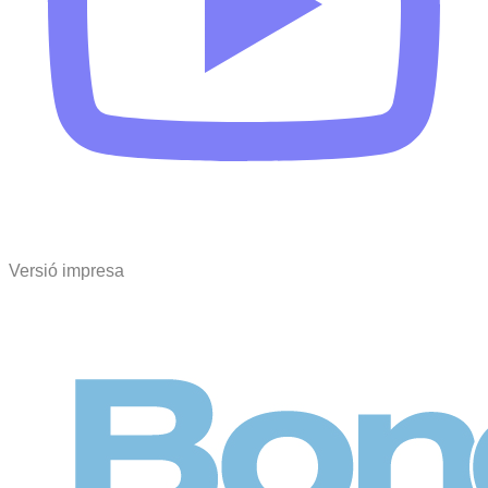
Versió impresa