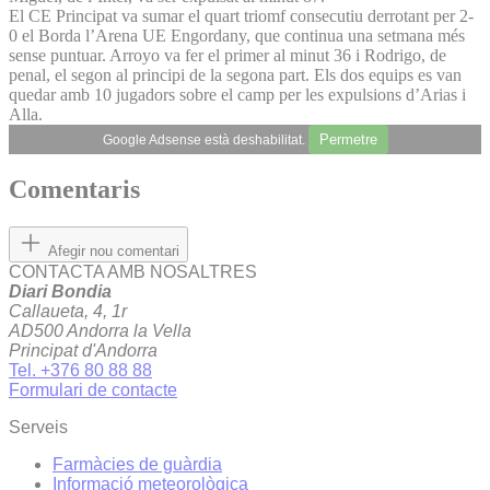
El CE Principat va sumar el quart triomf consecutiu derrotant per 2-
0 el Borda l’Arena UE Engordany, que continua una setmana més
sense puntuar. Arroyo va fer el primer al minut 36 i Rodrigo, de
penal, el segon al principi de la segona part. Els dos equips es van
quedar amb 10 jugadors sobre el camp per les expulsions d’Arias i
Alla.
Permetre
Google Adsense està deshabilitat.
Comentaris
Afegir nou comentari
CONTACTA AMB NOSALTRES
Diari Bondia
Callaueta, 4, 1r
AD500 Andorra la Vella
Principat d'Andorra
Tel. +376 80 88 88
Formulari de contacte
Serveis
Farmàcies de guàrdia
Informació meteorològica