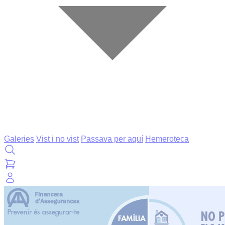
Galeries
Vist i no vist
Passava per aquí
Hemeroteca