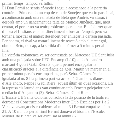
primer temps, tampoc va fallar.
El Don Pernil se sentia còmode i seguia acostant-se a la porteria
contrària. Primer amb un cop de cap de Sonejee que va fregar el pal,
a continuació amb una rematada de Beto que Andrés va aturar, i
després amb un llançament de falta de Manolo Jiménez, que, molt
centrat, el porter no va tenir problemes per aturar. En el darrer quart
d’hora el Lusitans va anar directament a buscar l’empat, però va
tornar a mostrar el mateix desencert per enllaçar la darrera passada.
Per contra, el rival va matar l’intent de reacció amb el tercer gol,
obra de Beto, de cap, a la sortida d’un córner a 5 minuts per al
final.
La victòria colomenca va ser contestada pel Matecosa UE Sant Julià
amb una golejada sobre l’FC Encamp (1-10), amb Alejandro
marcant 4 gols i Gabi Riera 3, que li permet encapçalar la
classificació gràcies a la diferència de gols. Martín va marcar en el
primer minut per als encampadans, però Sebas Gómez feia la
igualada al m. 8 i la primera part va acabar 1-5 amb les dianes
d’Alejandro, Peppe i Gabi Riera, aquest últim en dues ocasions. En
la represa els lauredians van continuar amb l’encert golejador per
mediació d’Alejandro (3), Sebas Gómez i Gabi Riera.
L’Escale UE Santa Coloma consolida la 3a posició de la taula en
derrotar el Construccions Modernes Inter Club Escaldes per 1 a 2.
Varsi va avançar els escaldencs al minut 3 i Bernat empatava al m.
21. A 10 minuts per al final Bernat donava el triomf a l’Escale.
Miguel, de l’Inter, va ser expulsat al minut 87.