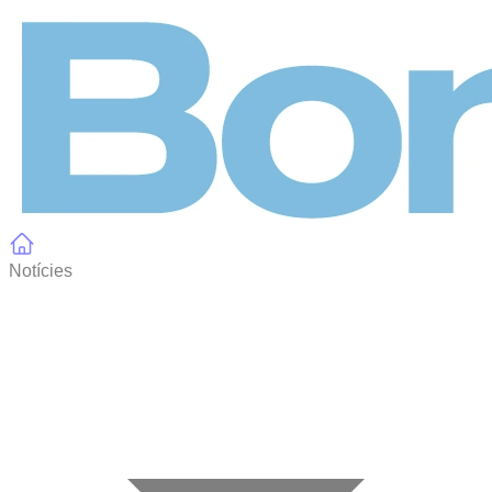
Panell de gestió de galetes
Notícies