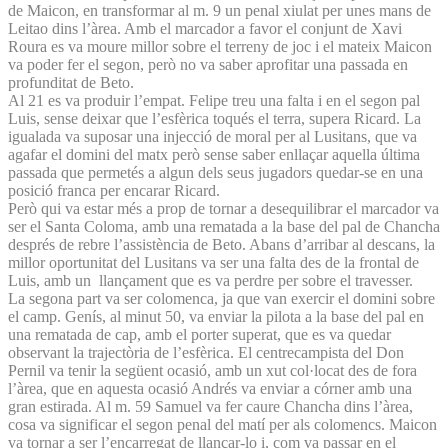
de Maicon, en transformar al m. 9 un penal xiulat per unes mans de
Leitao dins l’àrea. Amb el marcador a favor el conjunt de Xavi
Roura es va moure millor sobre el terreny de joc i el mateix Maicon
va poder fer el segon, però no va saber aprofitar una passada en
profunditat de Beto.
Al 21 es va produir l’empat. Felipe treu una falta i en el segon pal
Luis, sense deixar que l’esfèrica toqués el terra, supera Ricard. La
igualada va suposar una injecció de moral per al Lusitans, que va
agafar el domini del matx però sense saber enllaçar aquella última
passada que permetés a algun dels seus jugadors quedar-se en una
posició franca per encarar Ricard.
Però qui va estar més a prop de tornar a desequilibrar el marcador va
ser el Santa Coloma, amb una rematada a la base del pal de Chancha
després de rebre l’assistència de Beto. Abans d’arribar al descans, la
millor oportunitat del Lusitans va ser una falta des de la frontal de
Luis, amb un llançament que es va perdre per sobre el travesser.
La segona part va ser colomenca, ja que van exercir el domini sobre
el camp. Genís, al minut 50, va enviar la pilota a la base del pal en
una rematada de cap, amb el porter superat, que es va quedar
observant la trajectòria de l’esfèrica. El centrecampista del Don
Pernil va tenir la següent ocasió, amb un xut col·locat des de fora
l’àrea, que en aquesta ocasió Andrés va enviar a córner amb una
gran estirada. Al m. 59 Samuel va fer caure Chancha dins l’àrea,
cosa va significar el segon penal del matí per als colomencs. Maicon
va tornar a ser l’encarregat de llançar-lo i, com va passar en el